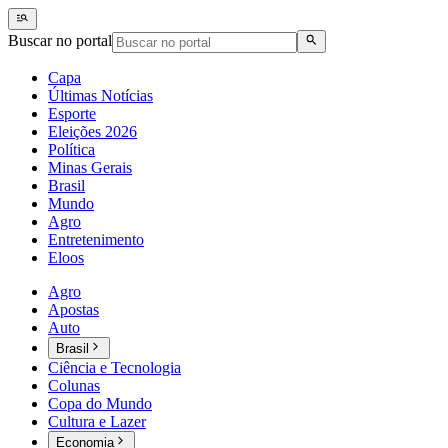
Buscar no portal
Capa
Últimas Notícias
Esporte
Eleições 2026
Política
Minas Gerais
Brasil
Mundo
Agro
Entretenimento
Eloos
Agro
Apostas
Auto
Brasil
Ciência e Tecnologia
Colunas
Copa do Mundo
Cultura e Lazer
Economia