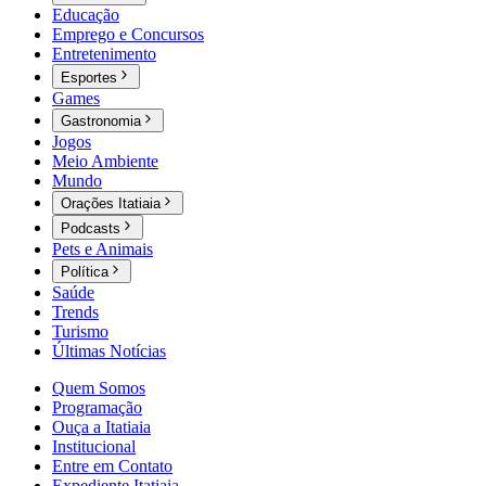
Educação
Emprego e Concursos
Entretenimento
Esportes
Games
Gastronomia
Jogos
Meio Ambiente
Mundo
Orações Itatiaia
Podcasts
Pets e Animais
Política
Saúde
Trends
Turismo
Últimas Notícias
Quem Somos
Programação
Ouça a Itatiaia
Institucional
Entre em Contato
Expediente Itatiaia