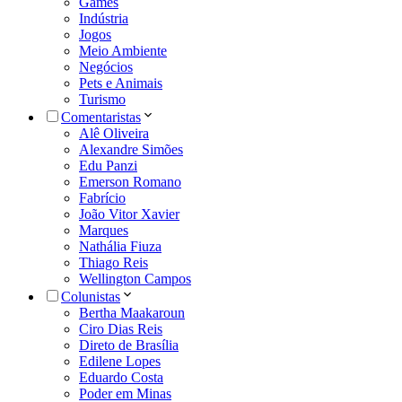
Games
Indústria
Jogos
Meio Ambiente
Negócios
Pets e Animais
Turismo
Comentaristas
Alê Oliveira
Alexandre Simões
Edu Panzi
Emerson Romano
Fabrício
João Vitor Xavier
Marques
Nathália Fiuza
Thiago Reis
Wellington Campos
Colunistas
Bertha Maakaroun
Ciro Dias Reis
Direto de Brasília
Edilene Lopes
Eduardo Costa
Poder em Minas