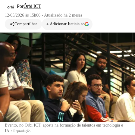
Por
Órbi ICT
12/05/2026 às 15h06
•
Atualizado
há 2 meses
Compartilhar
Adicionar Itatiaia ao
Evento, no Órbi ICT, aposta na formação de talentos em tecnologia e
IA
•
Reprodução