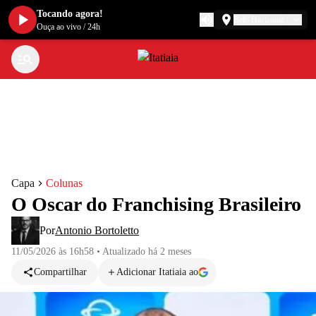
Tocando agora!
Belo Horizonte
Ouça ao vivo
/
24h
Capa
Colunas
O Oscar do Franchising Brasileiro
Por
Antonio Bortoletto
11/05/2026 às 16h58
•
Atualizado
há 2 meses
Compartilhar
Adicionar Itatiaia ao