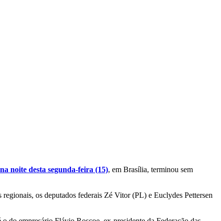
na noite desta segunda-feira (15)
, em Brasília, terminou sem
regionais, os deputados federais Zé Vitor (PL) e Euclydes Pettersen
 é o do empresário Flávio Roscoe, ex-presidente da Federação das