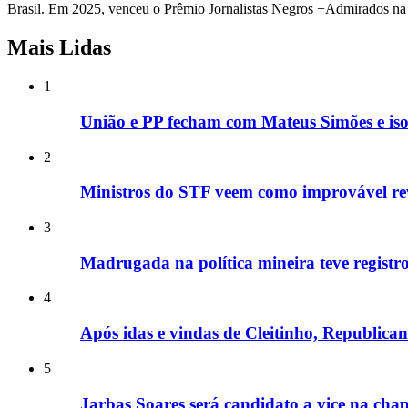
Brasil. Em 2025, venceu o Prêmio Jornalistas Negros +Admirados na 
Mais Lidas
1
União e PP fecham com Mateus Simões e is
2
Ministros do STF veem como improvável rev
3
Madrugada na política mineira teve registros
4
Após idas e vindas de Cleitinho, Republic
5
Jarbas Soares será candidato a vice na cha