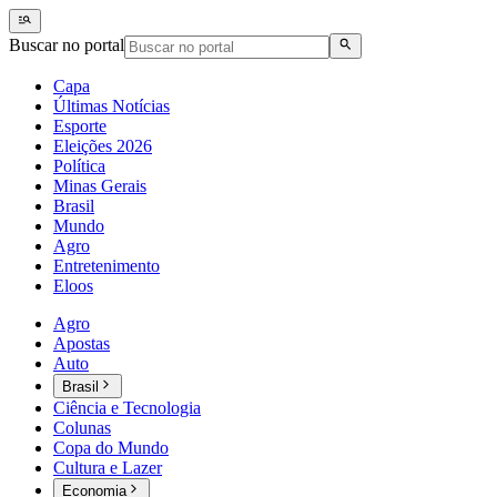
Buscar no portal
Capa
Últimas Notícias
Esporte
Eleições 2026
Política
Minas Gerais
Brasil
Mundo
Agro
Entretenimento
Eloos
Agro
Apostas
Auto
Brasil
Ciência e Tecnologia
Colunas
Copa do Mundo
Cultura e Lazer
Economia