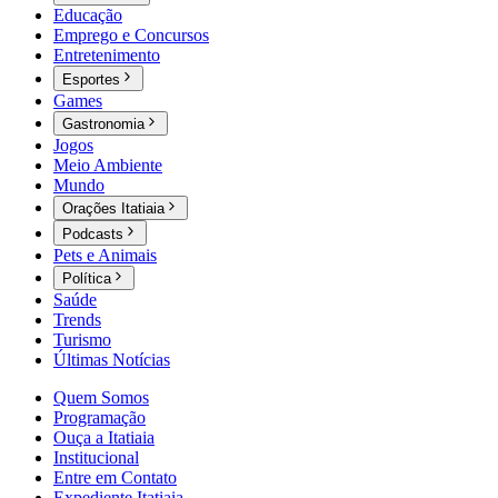
Educação
Emprego e Concursos
Entretenimento
Esportes
Games
Gastronomia
Jogos
Meio Ambiente
Mundo
Orações Itatiaia
Podcasts
Pets e Animais
Política
Saúde
Trends
Turismo
Últimas Notícias
Quem Somos
Programação
Ouça a Itatiaia
Institucional
Entre em Contato
Expediente Itatiaia