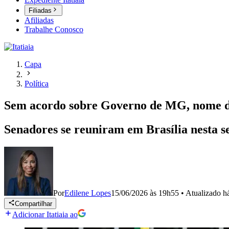
Filiadas
Afiliadas
Trabalhe Conosco
Capa
Política
Sem acordo sobre Governo de MG, nome de 
Senadores se reuniram em Brasília nesta s
Por
Edilene Lopes
15/06/2026 às 19h55
•
Atualizado
h
Compartilhar
Adicionar Itatiaia ao