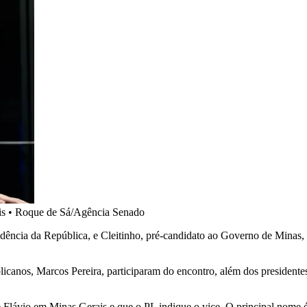
is
•
Roque de Sá/Agência Senado
idência da República, e Cleitinho, pré-candidato ao Governo de Minas,
canos, Marcos Pereira, participaram do encontro, além dos presidentes 
de Flávio em Minas Gerais e que o PL indique o vice. O principal nome