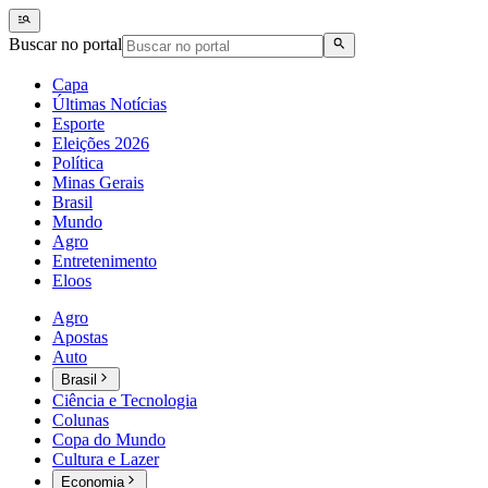
Buscar no portal
Capa
Últimas Notícias
Esporte
Eleições 2026
Política
Minas Gerais
Brasil
Mundo
Agro
Entretenimento
Eloos
Agro
Apostas
Auto
Brasil
Ciência e Tecnologia
Colunas
Copa do Mundo
Cultura e Lazer
Economia