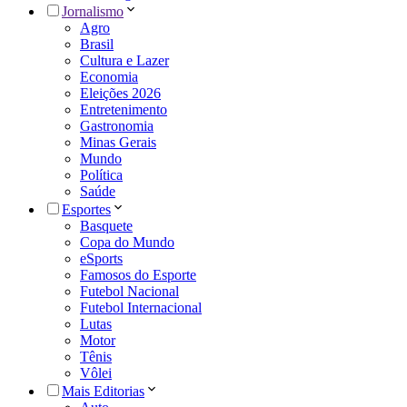
Jornalismo
Agro
Brasil
Cultura e Lazer
Economia
Eleições 2026
Entretenimento
Gastronomia
Minas Gerais
Mundo
Política
Saúde
Esportes
Basquete
Copa do Mundo
eSports
Famosos do Esporte
Futebol Nacional
Futebol Internacional
Lutas
Motor
Tênis
Vôlei
Mais Editorias