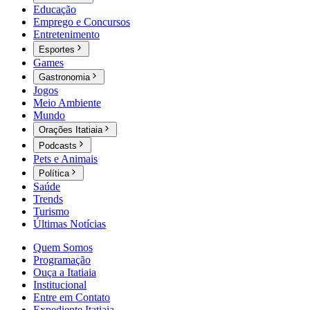
Educação
Emprego e Concursos
Entretenimento
Esportes
Games
Gastronomia
Jogos
Meio Ambiente
Mundo
Orações Itatiaia
Podcasts
Pets e Animais
Política
Saúde
Trends
Turismo
Últimas Notícias
Quem Somos
Programação
Ouça a Itatiaia
Institucional
Entre em Contato
Expediente Itatiaia