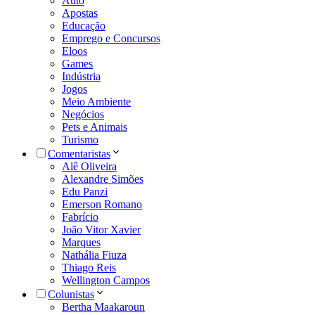
Auto
Apostas
Educação
Emprego e Concursos
Eloos
Games
Indústria
Jogos
Meio Ambiente
Negócios
Pets e Animais
Turismo
Comentaristas
Alê Oliveira
Alexandre Simões
Edu Panzi
Emerson Romano
Fabrício
João Vitor Xavier
Marques
Nathália Fiuza
Thiago Reis
Wellington Campos
Colunistas
Bertha Maakaroun