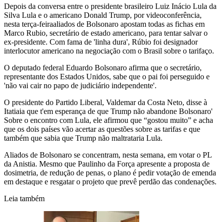
Depois da conversa entre o presidente brasileiro Luiz Inácio Lula da
Silva Lula e o americano Donald Trump, por videoconferência,
nesta terça-feiraaliados de Bolsonaro apostam todas as fichas em
Marco Rubio, secretário de estado americano, para tentar salvar o
ex-presidente. Com fama de 'linha dura', Rúbio foi designador
interlocutor americano na negociação com o Brasil sobre o tarifaço.
O deputado federal Eduardo Bolsonaro afirma que o secretário,
representante dos Estados Unidos, sabe que o pai foi perseguido e
'não vai cair no papo de judiciário independente'.
O presidente do Partido Liberal, Valdemar da Costa Neto, disse à
Itatiaia que t'em esperança de que Trump não abandone Bolsonaro'
Sobre o encontro com Lula, ele afirmou que “gostou muito” e acha
que os dois países vão acertar as questões sobre as tarifas e que
também que sabia que Trump não maltrataria Lula.
Aliados de Bolsonaro se concentram, nesta semana, em votar o PL
da Anistia. Mesmo que Paulinho da Força apresente a proposta de
dosimetria, de redução de penas, o plano é pedir votação de emenda
em destaque e resgatar o projeto que prevê perdão das condenações.
Leia também