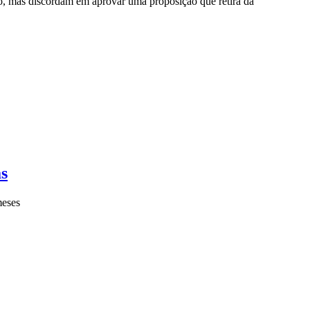
ção, mas discordam em aprovar uma proposição que retira da
as
eses