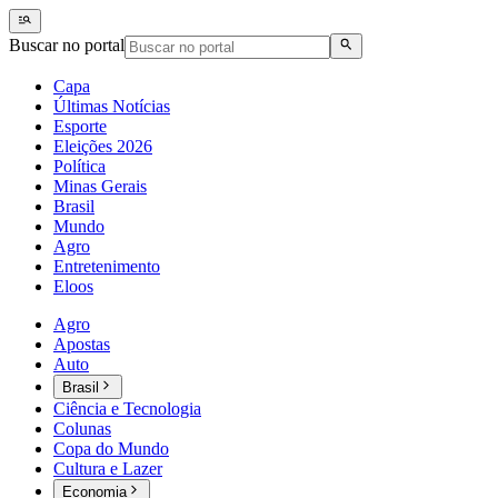
Buscar no portal
Capa
Últimas Notícias
Esporte
Eleições 2026
Política
Minas Gerais
Brasil
Mundo
Agro
Entretenimento
Eloos
Agro
Apostas
Auto
Brasil
Ciência e Tecnologia
Colunas
Copa do Mundo
Cultura e Lazer
Economia