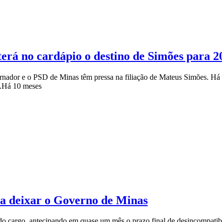
erá no cardápio o destino de Simões para 2
nador e o PSD de Minas têm pressa na filiação de Mateus Simões. Há 
.
Há 10 meses
a deixar o Governo de Minas
r do cargo, antecipando em quase um mês o prazo final de desincompatib