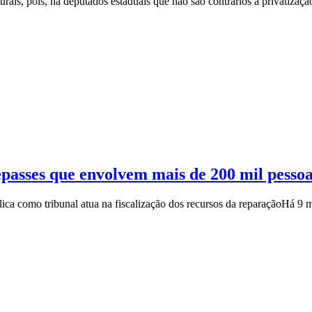
turais, pois, há deputados estaduais que não são contrários à privatiza
passes que envolvem mais de 200 mil pesso
ca como tribunal atua na fiscalização dos recursos da reparação
Há 9 m