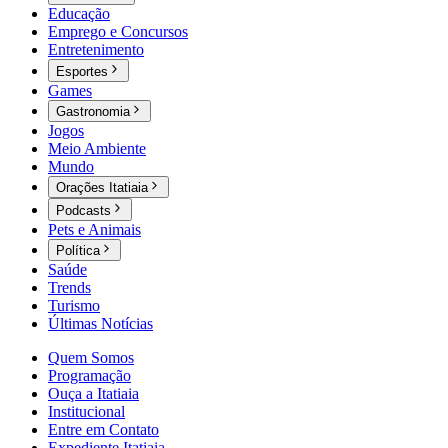
Educação
Emprego e Concursos
Entretenimento
Esportes
Games
Gastronomia
Jogos
Meio Ambiente
Mundo
Orações Itatiaia
Podcasts
Pets e Animais
Política
Saúde
Trends
Turismo
Últimas Notícias
Quem Somos
Programação
Ouça a Itatiaia
Institucional
Entre em Contato
Expediente Itatiaia