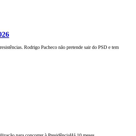
026
resistências. Rodrigo Pacheco não pretende sair do PSD e tem
ilização para concorrer à Presidência
Há 10 meses