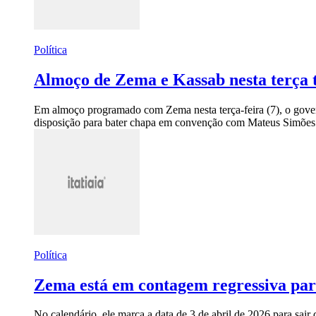
Política
Almoço de Zema e Kassab nesta terça t
Em almoço programado com Zema nesta terça-feira (7), o gover
disposição para bater chapa em convenção com Mateus Simões
Política
Zema está em contagem regressiva par
No calendário, ele marca a data de 3 de abril de 2026 para sai