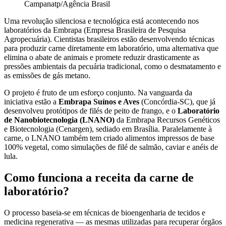
Campanatp/Agência Brasil
Uma revolução silenciosa e tecnológica está acontecendo nos
laboratórios da Embrapa (Empresa Brasileira de Pesquisa
Agropecuária). Cientistas brasileiros estão desenvolvendo técnicas
para produzir carne diretamente em laboratório, uma alternativa que
elimina o abate de animais e promete reduzir drasticamente as
pressões ambientais da pecuária tradicional, como o desmatamento e
as emissões de gás metano.
O projeto é fruto de um esforço conjunto. Na vanguarda da
iniciativa estão a
Embrapa Suínos e Aves
(Concórdia-SC), que já
desenvolveu protótipos de filés de peito de frango, e o
Laboratório
de Nanobiotecnologia (LNANO)
da Embrapa Recursos Genéticos
e Biotecnologia (Cenargen), sediado em Brasília. Paralelamente à
carne, o LNANO também tem criado alimentos impressos de base
100% vegetal, como simulações de filé de salmão, caviar e anéis de
lula.
Como funciona a receita da carne de
laboratório?
O processo baseia-se em técnicas de bioengenharia de tecidos e
medicina regenerativa — as mesmas utilizadas para recuperar órgãos