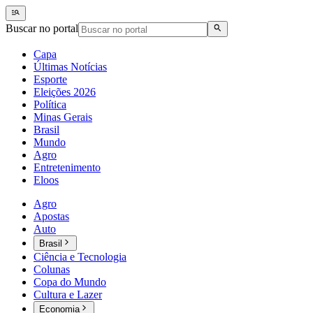
Buscar no portal
Capa
Últimas Notícias
Esporte
Eleições 2026
Política
Minas Gerais
Brasil
Mundo
Agro
Entretenimento
Eloos
Agro
Apostas
Auto
Brasil
Ciência e Tecnologia
Colunas
Copa do Mundo
Cultura e Lazer
Economia