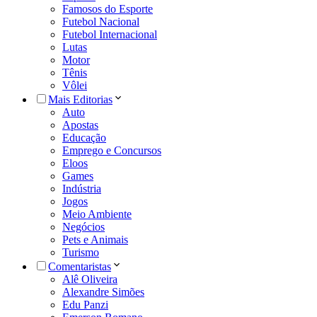
Famosos do Esporte
Futebol Nacional
Futebol Internacional
Lutas
Motor
Tênis
Vôlei
Mais Editorias
Auto
Apostas
Educação
Emprego e Concursos
Eloos
Games
Indústria
Jogos
Meio Ambiente
Negócios
Pets e Animais
Turismo
Comentaristas
Alê Oliveira
Alexandre Simões
Edu Panzi