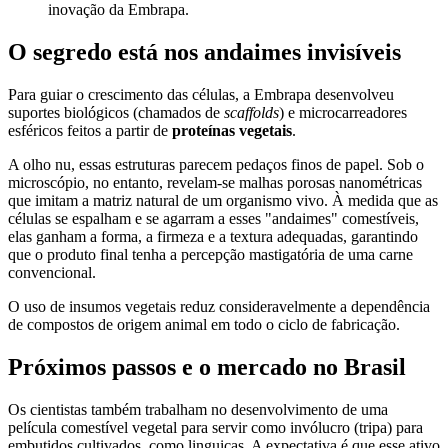
inovação da Embrapa.
O segredo está nos andaimes invisíveis
Para guiar o crescimento das células, a Embrapa desenvolveu
suportes biológicos (chamados de
scaffolds
) e microcarreadores
esféricos feitos a partir de
proteínas vegetais
.
A olho nu, essas estruturas parecem pedaços finos de papel. Sob o
microscópio, no entanto, revelam-se malhas porosas nanométricas
que imitam a matriz natural de um organismo vivo. À medida que as
células se espalham e se agarram a esses "andaimes" comestíveis,
elas ganham a forma, a firmeza e a textura adequadas, garantindo
que o produto final tenha a percepção mastigatória de uma carne
convencional.
O uso de insumos vegetais reduz consideravelmente a dependência
de compostos de origem animal em todo o ciclo de fabricação.
Próximos passos e o mercado no Brasil
Os cientistas também trabalham no desenvolvimento de uma
película comestível vegetal para servir como invólucro (tripa) para
embutidos cultivados, como linguiças. A expectativa é que esse ativo