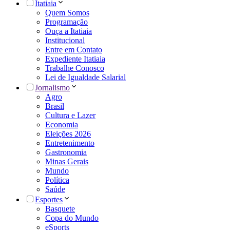
Itatiaia
Quem Somos
Programação
Ouça a Itatiaia
Institucional
Entre em Contato
Expediente Itatiaia
Trabalhe Conosco
Lei de Igualdade Salarial
Jornalismo
Agro
Brasil
Cultura e Lazer
Economia
Eleições 2026
Entretenimento
Gastronomia
Minas Gerais
Mundo
Política
Saúde
Esportes
Basquete
Copa do Mundo
eSports