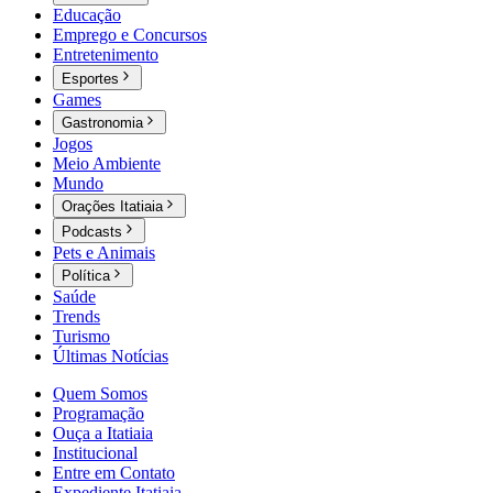
Educação
Emprego e Concursos
Entretenimento
Esportes
Games
Gastronomia
Jogos
Meio Ambiente
Mundo
Orações Itatiaia
Podcasts
Pets e Animais
Política
Saúde
Trends
Turismo
Últimas Notícias
Quem Somos
Programação
Ouça a Itatiaia
Institucional
Entre em Contato
Expediente Itatiaia