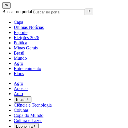
Buscar no portal
Capa
Últimas Notícias
Esporte
Eleições 2026
Política
Minas Gerais
Brasil
Mundo
Agro
Entretenimento
Eloos
Agro
Apostas
Auto
Brasil
Ciência e Tecnologia
Colunas
Copa do Mundo
Cultura e Lazer
Economia