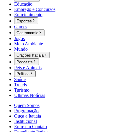
Educação
Emprego e Concursos
Entretenimento
Esportes
Games
Gastronomia
Jogos
Meio Ambiente
Mundo
Orações Itatiaia
Podcasts
Pets e Animais
Política
Saúde
Trends
Turismo
Últimas Notícias
Quem Somos
Programação
Ouça a Itatiaia
Institucional
Entre em Contato
Expediente Itatiaia