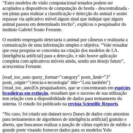
“Estes modelos de visão computacional testados podem ser
acoplados a dispositivos de computação de borda - descentralizada -
em pistas para realizar a classificação e detecção do animal e assim
repassar via aplicativo móvel algum sinal que indique que algum
animal passou em determinado trecho”, explicou o pesquisador do
instituto Gabriel Souto Ferrante.
O modelo empregado detectaria o animal por câmeras e realizaria a
comunicação de uma informação simples e objetiva. “Vale ressaltar
que essa pesquisa se concentra na criação dos modelos de I.A.
[inteligência artificial] para a detecção, e não houve aplicação
completa com aplicativos móveis ainda, sendo um desejo futuro”,
acrescentou Ferrante.
[read_too_auto query_format="category" posts_limit="3"
posts_origin="ciencia-e-tecnologia" title="Leia também"]
[/read_too_auto]Os pesquisadores, que se concentraram em
espécies
brasileiras em extinção
, ressaltam que o sucesso de sua utilização
tem relação com a disponibilidade de dados para treinamento do
sistema. O estudo foi publicado na
revista Scientific Reports
.
“No caso, foi criado um dataset novo [bases de dados com amostras
para treinamentos de algoritmos de inteligência artificial] gratuito e
aberto, que buscamos realizar a junção de várias espécies de médio e
grande porte visando fornecer dados para os modelos Yolo