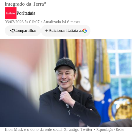
integrado da Terra“
Por
Itatiaia
03/02/2026 às 01h07
•
Atualizado
há 6 meses
Compartilhar
Adicionar Itatiaia ao
Elon Musk é o dono da rede social X, antigo Twitter
•
Reprodução / Redes