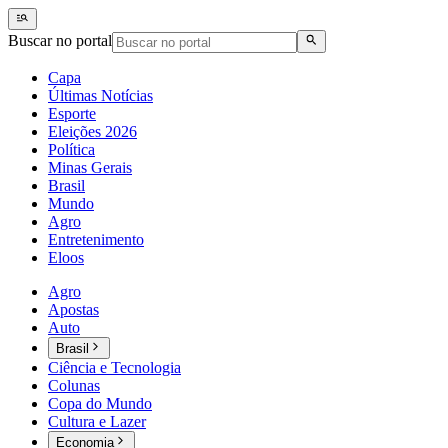
Buscar no portal
Capa
Últimas Notícias
Esporte
Eleições 2026
Política
Minas Gerais
Brasil
Mundo
Agro
Entretenimento
Eloos
Agro
Apostas
Auto
Brasil
Ciência e Tecnologia
Colunas
Copa do Mundo
Cultura e Lazer
Economia