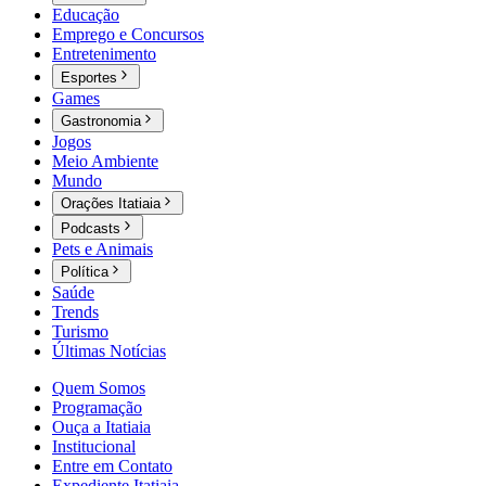
Educação
Emprego e Concursos
Entretenimento
Esportes
Games
Gastronomia
Jogos
Meio Ambiente
Mundo
Orações Itatiaia
Podcasts
Pets e Animais
Política
Saúde
Trends
Turismo
Últimas Notícias
Quem Somos
Programação
Ouça a Itatiaia
Institucional
Entre em Contato
Expediente Itatiaia