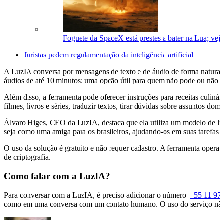
Foguete da SpaceX está prestes a bater na Lua; vej
Juristas pedem regulamentação da inteligência artificial
A LuzIA conversa por mensagens de texto e de áudio de forma natu
áudios de até 10 minutos: uma opção útil para quem não pode ou nã
Além disso, a ferramenta pode oferecer instruções para receitas culin
filmes, livros e séries, traduzir textos, tirar dúvidas sobre assuntos d
Álvaro Higes, CEO da LuzIA, destaca que ela utiliza um modelo de 
seja como uma amiga para os brasileiros, ajudando-os em suas tarefa
O uso da solução é gratuito e não requer cadastro. A ferramenta opera
de criptografia.
Como falar com a LuzIA?
Para conversar com a LuzIA, é preciso adicionar o número
+55 11 9
como em uma conversa com um contato humano. O uso do serviço não