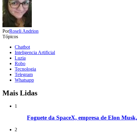
Por
Roseli Andrion
Tópicos
Chatbot
Inteligencia Artificial
Luzia
Robo
Tecnologia
Telegram
Whatsapp
Mais Lidas
1
Foguete da SpaceX, empresa de Elon Musk, 
2