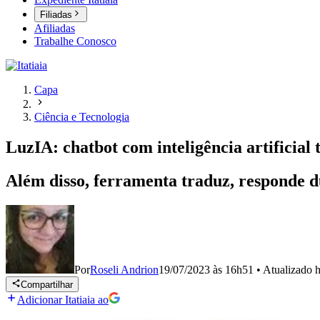
Filiadas
Afiliadas
Trabalhe Conosco
Capa
Ciência e Tecnologia
LuzIA: chatbot com inteligência artificia
Além disso, ferramenta traduz, responde dú
Por
Roseli Andrion
19/07/2023 às 16h51
•
Atualizado
h
Compartilhar
Adicionar Itatiaia ao