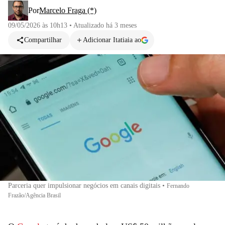
Por
Marcelo Fraga (*)
09/05/2026 às 10h13
•
Atualizado
há 3 meses
Compartilhar
Adicionar Itatiaia ao
Parceria quer impulsionar negócios em canais digitais
•
Fernando
Frazão/Agência Brasil