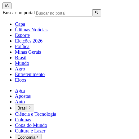
Buscar no portal
Capa
Últimas Notícias
Esporte
Eleições 2026
Política
Minas Gerais
Brasil
Mundo
Agro
Entretenimento
Eloos
Agro
Apostas
Auto
Brasil
Ciência e Tecnologia
Colunas
Copa do Mundo
Cultura e Lazer
Economia