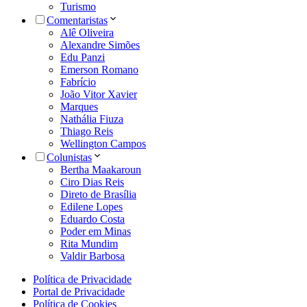
Turismo
Comentaristas
Alê Oliveira
Alexandre Simões
Edu Panzi
Emerson Romano
Fabrício
João Vitor Xavier
Marques
Nathália Fiuza
Thiago Reis
Wellington Campos
Colunistas
Bertha Maakaroun
Ciro Dias Reis
Direto de Brasília
Edilene Lopes
Eduardo Costa
Poder em Minas
Rita Mundim
Valdir Barbosa
Política de Privacidade
Portal de Privacidade
Política de Cookies