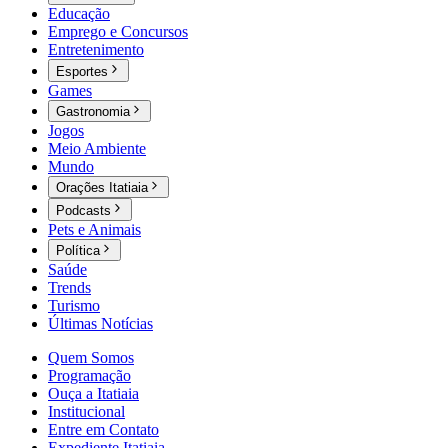
Educação
Emprego e Concursos
Entretenimento
Esportes
Games
Gastronomia
Jogos
Meio Ambiente
Mundo
Orações Itatiaia
Podcasts
Pets e Animais
Política
Saúde
Trends
Turismo
Últimas Notícias
Quem Somos
Programação
Ouça a Itatiaia
Institucional
Entre em Contato
Expediente Itatiaia