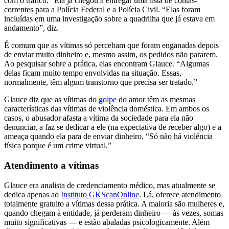
com o tráfico.” Ela já chegou a entregar uma lista de contas-
correntes para a Polícia Federal e a Polícia Civil. “Elas foram
incluídas em uma investigação sobre a quadrilha que já estava em
andamento”, diz.
É comum que as vítimas só percebam que foram enganadas depois
de enviar muito dinheiro e, mesmo assim, os pedidos não pararem.
Ao pesquisar sobre a prática, elas encontram Glauce. “Algumas
delas ficam muito tempo envolvidas na situação. Essas,
normalmente, têm algum transtorno que precisa ser tratado.”
Glauce diz que as vítimas do
golpe
do amor têm as mesmas
características das vítimas de violência doméstica. Em ambos os
casos, o abusador afasta a vítima da sociedade para ela não
denunciar, a faz se dedicar a ele (na expectativa de receber algo) e a
ameaça quando ela para de enviar dinheiro. “Só não há violência
física porque é um crime virtual.”
Atendimento a vítimas
Glauce era analista de credenciamento médico, mas atualmente se
dedica apenas ao
Instituto GKScanOnline
. Lá, oferece atendimento
totalmente gratuito a vítimas dessa prática. A maioria são mulheres e,
quando chegam à entidade, já perderam dinheiro — às vezes, somas
muito significativas — e estão abaladas psicologicamente. Além