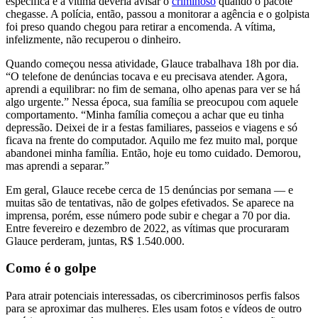
específica e a vítima deveria avisar o
criminoso
quando o pacote
chegasse. A polícia, então, passou a monitorar a agência e o golpista
foi preso quando chegou para retirar a encomenda. A vítima,
infelizmente, não recuperou o dinheiro.
Quando começou nessa atividade, Glauce trabalhava 18h por dia.
“O telefone de denúncias tocava e eu precisava atender. Agora,
aprendi a equilibrar: no fim de semana, olho apenas para ver se há
algo urgente.” Nessa época, sua família se preocupou com aquele
comportamento. “Minha família começou a achar que eu tinha
depressão. Deixei de ir a festas familiares, passeios e viagens e só
ficava na frente do computador. Aquilo me fez muito mal, porque
abandonei minha família. Então, hoje eu tomo cuidado. Demorou,
mas aprendi a separar.”
Em geral, Glauce recebe cerca de 15 denúncias por semana — e
muitas são de tentativas, não de golpes efetivados. Se aparece na
imprensa, porém, esse número pode subir e chegar a 70 por dia.
Entre fevereiro e dezembro de 2022, as vítimas que procuraram
Glauce perderam, juntas, R$ 1.540.000.
Como é o golpe
Para atrair potenciais interessadas, os cibercriminosos perfis falsos
para se aproximar das mulheres. Eles usam fotos e vídeos de outro