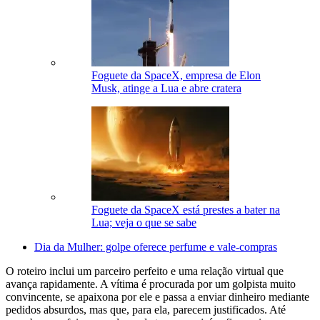
Foguete da SpaceX, empresa de Elon
Musk, atinge a Lua e abre cratera
Foguete da SpaceX está prestes a bater na
Lua; veja o que se sabe
Dia da Mulher: golpe oferece perfume e vale-compras
O roteiro inclui um parceiro perfeito e uma relação virtual que
avança rapidamente. A vítima é procurada por um golpista muito
convincente, se apaixona por ele e passa a enviar dinheiro mediante
pedidos absurdos, mas que, para ela, parecem justificados. Até