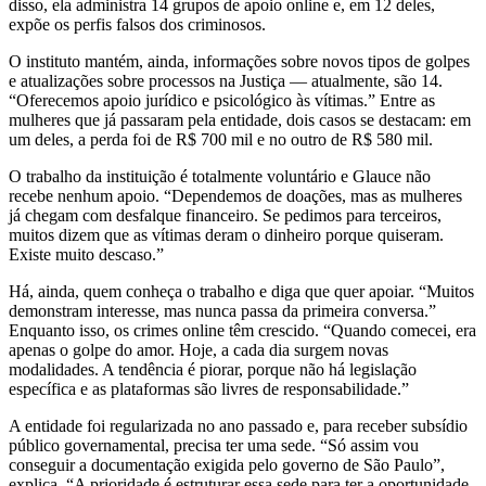
disso, ela administra 14 grupos de apoio online e, em 12 deles,
expõe os perfis falsos dos criminosos.
O instituto mantém, ainda, informações sobre novos tipos de golpes
e atualizações sobre processos na Justiça — atualmente, são 14.
“Oferecemos apoio jurídico e psicológico às vítimas.” Entre as
mulheres que já passaram pela entidade, dois casos se destacam: em
um deles, a perda foi de R$ 700 mil e no outro de R$ 580 mil.
O trabalho da instituição é totalmente voluntário e Glauce não
recebe nenhum apoio. “Dependemos de doações, mas as mulheres
já chegam com desfalque financeiro. Se pedimos para terceiros,
muitos dizem que as vítimas deram o dinheiro porque quiseram.
Existe muito descaso.”
Há, ainda, quem conheça o trabalho e diga que quer apoiar. “Muitos
demonstram interesse, mas nunca passa da primeira conversa.”
Enquanto isso, os crimes online têm crescido. “Quando comecei, era
apenas o golpe do amor. Hoje, a cada dia surgem novas
modalidades. A tendência é piorar, porque não há legislação
específica e as plataformas são livres de responsabilidade.”
A entidade foi regularizada no ano passado e, para receber subsídio
público governamental, precisa ter uma sede. “Só assim vou
conseguir a documentação exigida pelo governo de São Paulo”,
explica. “A prioridade é estruturar essa sede para ter a oportunidade