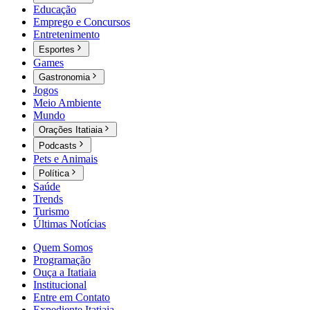
Educação
Emprego e Concursos
Entretenimento
Esportes
Games
Gastronomia
Jogos
Meio Ambiente
Mundo
Orações Itatiaia
Podcasts
Pets e Animais
Política
Saúde
Trends
Turismo
Últimas Notícias
Quem Somos
Programação
Ouça a Itatiaia
Institucional
Entre em Contato
Expediente Itatiaia