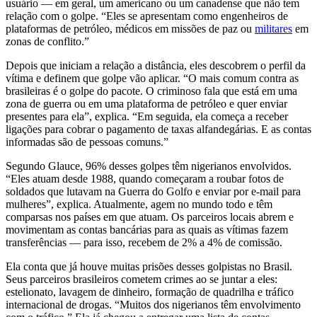
usuário — em geral, um americano ou um canadense que não tem
relação com o golpe. “Eles se apresentam como engenheiros de
plataformas de petróleo, médicos em missões de paz ou
militares
em
zonas de conflito.”
Depois que iniciam a relação a distância, eles descobrem o perfil da
vítima e definem que golpe vão aplicar. “O mais comum contra as
brasileiras é o golpe do pacote. O criminoso fala que está em uma
zona de guerra ou em uma plataforma de petróleo e quer enviar
presentes para ela”, explica. “Em seguida, ela começa a receber
ligações para cobrar o pagamento de taxas alfandegárias. E as contas
informadas são de pessoas comuns.”
Segundo Glauce, 96% desses golpes têm nigerianos envolvidos.
“Eles atuam desde 1988, quando começaram a roubar fotos de
soldados que lutavam na Guerra do Golfo e enviar por e-mail para
mulheres”, explica. Atualmente, agem no mundo todo e têm
comparsas nos países em que atuam. Os parceiros locais abrem e
movimentam as contas bancárias para as quais as vítimas fazem
transferências — para isso, recebem de 2% a 4% de comissão.
Ela conta que já houve muitas prisões desses golpistas no Brasil.
Seus parceiros brasileiros cometem crimes ao se juntar a eles:
estelionato, lavagem de dinheiro, formação de quadrilha e tráfico
internacional de drogas. “Muitos dos nigerianos têm envolvimento