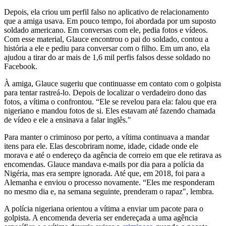
Depois, ela criou um perfil falso no aplicativo de relacionamento
que a amiga usava. Em pouco tempo, foi abordada por um suposto
soldado americano. Em conversas com ele, pedia fotos e vídeos.
Com esse material, Glauce encontrou o pai do soldado, contou a
história a ele e pediu para conversar com o filho. Em um ano, ela
ajudou a tirar do ar mais de 1,6 mil perfis falsos desse soldado no
Facebook.
À amiga, Glauce sugeriu que continuasse em contato com o golpista
para tentar rastreá-lo. Depois de localizar o verdadeiro dono das
fotos, a vítima o confrontou. “Ele se revelou para ela: falou que era
nigeriano e mandou fotos de si. Eles estavam até fazendo chamada
de vídeo e ele a ensinava a falar inglês."
Para manter o criminoso por perto, a vítima continuava a mandar
itens para ele. Elas descobriram nome, idade, cidade onde ele
morava e até o endereço da agência de correio em que ele retirava as
encomendas. Glauce mandava e-mails por dia para a polícia da
Nigéria, mas era sempre ignorada. Até que, em 2018, foi para a
Alemanha e enviou o processo novamente. “Eles me responderam
no mesmo dia e, na semana seguinte, prenderam o rapaz", lembra.
A polícia nigeriana orientou a vítima a enviar um pacote para o
golpista. A encomenda deveria ser endereçada a uma agência