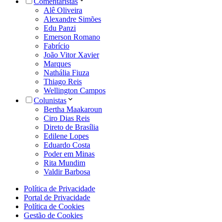
Comentaristas
Alê Oliveira
Alexandre Simões
Edu Panzi
Emerson Romano
Fabrício
João Vitor Xavier
Marques
Nathália Fiuza
Thiago Reis
Wellington Campos
Colunistas
Bertha Maakaroun
Ciro Dias Reis
Direto de Brasília
Edilene Lopes
Eduardo Costa
Poder em Minas
Rita Mundim
Valdir Barbosa
Política de Privacidade
Portal de Privacidade
Política de Cookies
Gestão de Cookies