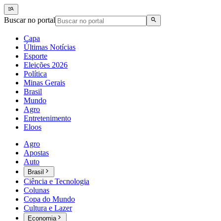
Buscar no portal
Capa
Últimas Notícias
Esporte
Eleições 2026
Política
Minas Gerais
Brasil
Mundo
Agro
Entretenimento
Eloos
Agro
Apostas
Auto
Brasil
Ciência e Tecnologia
Colunas
Copa do Mundo
Cultura e Lazer
Economia