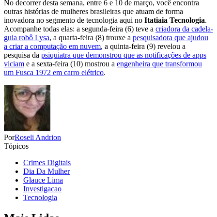
No decorrer desta semana, entre 6 e 10 de março, você encontra
outras histórias de mulheres brasileiras que atuam de forma
inovadora no segmento de tecnologia aqui no
Itatiaia Tecnologia
.
Acompanhe todas elas: a segunda-feira (6) teve a
criadora da cadela-
guia robô Lysa
, a quarta-feira (8) trouxe a
pesquisadora que ajudou
a criar a computação em nuvem
, a quinta-feira (9) revelou a
pesquisa da
psiquiatra que demonstrou que as notificações de apps
viciam
e a sexta-feira (10) mostrou a
engenheira que transformou
um Fusca 1972 em carro elétrico
.
Por
Roseli Andrion
Tópicos
Crimes Digitais
Dia Da Mulher
Glauce Lima
Investigacao
Tecnologia