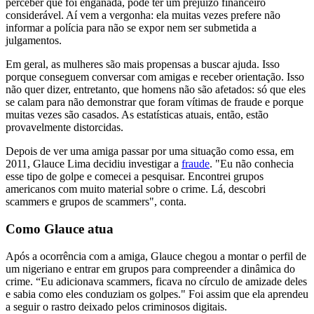
perceber que foi enganada, pode ter um prejuízo financeiro
considerável. Aí vem a vergonha: ela muitas vezes prefere não
informar a polícia para não se expor nem ser submetida a
julgamentos.
Em geral, as mulheres são mais propensas a buscar ajuda. Isso
porque conseguem conversar com amigas e receber orientação. Isso
não quer dizer, entretanto, que homens não são afetados: só que eles
se calam para não demonstrar que foram vítimas de fraude e porque
muitas vezes são casados. As estatísticas atuais, então, estão
provavelmente distorcidas.
Depois de ver uma amiga passar por uma situação como essa, em
2011, Glauce Lima decidiu investigar a
fraude
. "Eu não conhecia
esse tipo de golpe e comecei a pesquisar. Encontrei grupos
americanos com muito material sobre o crime. Lá, descobri
scammers e grupos de scammers", conta.
Como Glauce atua
Após a ocorrência com a amiga, Glauce chegou a montar o perfil de
um nigeriano e entrar em grupos para compreender a dinâmica do
crime. “Eu adicionava scammers, ficava no círculo de amizade deles
e sabia como eles conduziam os golpes." Foi assim que ela aprendeu
a seguir o rastro deixado pelos criminosos digitais.