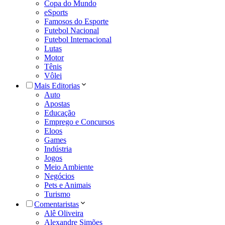
Copa do Mundo
eSports
Famosos do Esporte
Futebol Nacional
Futebol Internacional
Lutas
Motor
Tênis
Vôlei
Mais Editorias
Auto
Apostas
Educação
Emprego e Concursos
Eloos
Games
Indústria
Jogos
Meio Ambiente
Negócios
Pets e Animais
Turismo
Comentaristas
Alê Oliveira
Alexandre Simões