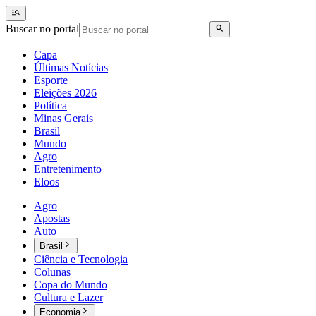
Buscar no portal
Capa
Últimas Notícias
Esporte
Eleições 2026
Política
Minas Gerais
Brasil
Mundo
Agro
Entretenimento
Eloos
Agro
Apostas
Auto
Brasil
Ciência e Tecnologia
Colunas
Copa do Mundo
Cultura e Lazer
Economia