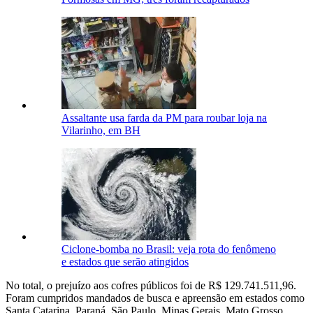
Assaltante usa farda da PM para roubar loja na
Vilarinho, em BH
Ciclone-bomba no Brasil: veja rota do fenômeno
e estados que serão atingidos
No total, o prejuízo aos cofres públicos foi de R$ 129.741.511,96.
Foram cumpridos mandados de busca e apreensão em estados como
Santa Catarina, Paraná, São Paulo, Minas Gerais, Mato Grosso,