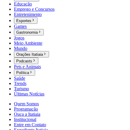
Educação
Emprego e Concursos
Entretenimento
Esportes
Games
Gastronomia
Jogos
Meio Ambiente
Mundo
Orações Itatiaia
Podcasts
Pets e Animais
Política
Saúde
Trends
Turismo
Últimas Notícias
Quem Somos
Programação
Ouça a Itatiaia
Institucional
Entre em Contato
Expediente Itatiaia