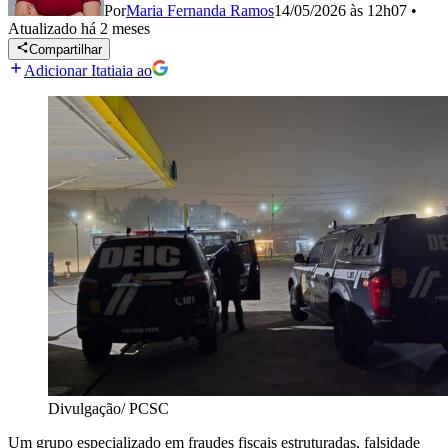
Por
Maria Fernanda Ramos
14/05/2026 às 12h07
•
Atualizado
há 2 meses
Compartilhar
Adicionar Itatiaia ao
Divulgação/ PCSC
Um grupo especializado em fraudes fiscais estruturadas, falsidade