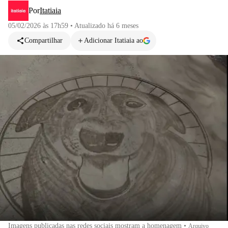
Por
Itatiaia
05/02/2026 às 17h59
•
Atualizado
há 6 meses
Compartilhar
Adicionar Itatiaia ao
Imagens publicadas nas redes sociais mostram a homenagem
•
Arquivo