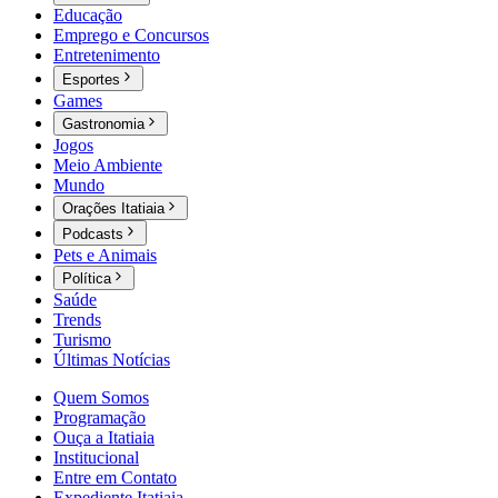
Educação
Emprego e Concursos
Entretenimento
Esportes
Games
Gastronomia
Jogos
Meio Ambiente
Mundo
Orações Itatiaia
Podcasts
Pets e Animais
Política
Saúde
Trends
Turismo
Últimas Notícias
Quem Somos
Programação
Ouça a Itatiaia
Institucional
Entre em Contato
Expediente Itatiaia