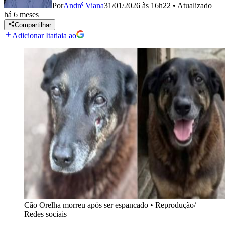
Por
André Viana
31/01/2026 às 16h22
•
Atualizado
há 6 meses
Compartilhar
Adicionar Itatiaia ao
Cão Orelha morreu após ser espancado
•
Reprodução/
Redes sociais