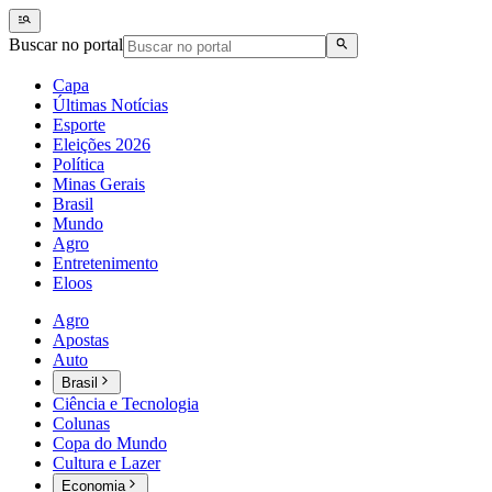
Buscar no portal
Capa
Últimas Notícias
Esporte
Eleições 2026
Política
Minas Gerais
Brasil
Mundo
Agro
Entretenimento
Eloos
Agro
Apostas
Auto
Brasil
Ciência e Tecnologia
Colunas
Copa do Mundo
Cultura e Lazer
Economia