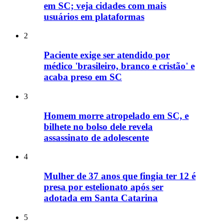
em SC; veja cidades com mais
usuários em plataformas
2
Paciente exige ser atendido por
médico 'brasileiro, branco e cristão' e
acaba preso em SC
3
Homem morre atropelado em SC, e
bilhete no bolso dele revela
assassinato de adolescente
4
Mulher de 37 anos que fingia ter 12 é
presa por estelionato após ser
adotada em Santa Catarina
5