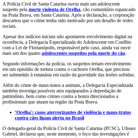
A Polícia Civil de Santa Catarina ouviu mais um adolescente
suspeito pela
morte violenta de Orelha
, cão comunitário espancado
na Praia Brava, em Santa Catarina. Após a declaração, a corporação
descartou que o crime tenha sido motivado por um desafio de redes
sociais.
Apesar dos indícios iniciais não apontarem envolvimento digital na
ocorrência, a Delegacia Especializada do Adolescente em Conflito
com a Lei de Florianópolis, responsável pelo caso, ainda vai ouvir
mais um dos quatro
adolescentes suspeitos pela morte do cão
.
Segundo informações da polícia, os suspeitos teriam envolvimento
em um episódio de tortura contra o cachorro Orelha, que precisou
ser submetido à eutanásia em razão da gravidade das lesões sofridas.
Além do crime de maus-tratos a animais, a Delegacia Especializada
também investiga possíveis atos equiparados à depredação de
patrimônio, bem como crimes contra a honra direcionados a
profissionais que atuam na região da Praia Brava.
‘Orelha': casos aterrorizantes de violência e maus-tratos
contra cães ligam alerta no Brasil
O delegado-geral da Polícia Civil de Santa Catarina (PCSC), Ulisses
Gabriel, declarou que, neste momento, o foco das investigações é