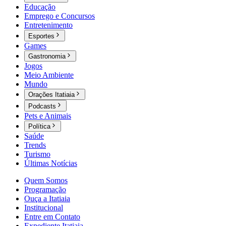
Educação
Emprego e Concursos
Entretenimento
Esportes
Games
Gastronomia
Jogos
Meio Ambiente
Mundo
Orações Itatiaia
Podcasts
Pets e Animais
Política
Saúde
Trends
Turismo
Últimas Notícias
Quem Somos
Programação
Ouça a Itatiaia
Institucional
Entre em Contato
Expediente Itatiaia