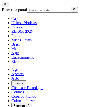
Buscar no portal
Capa
Últimas Notícias
Esporte
Eleições 2026
Política
Minas Gerais
Brasil
Mundo
Agro
Entretenimento
Eloos
Agro
Apostas
Auto
Brasil
Ciência e Tecnologia
Colunas
Copa do Mundo
Cultura e Lazer
Economia