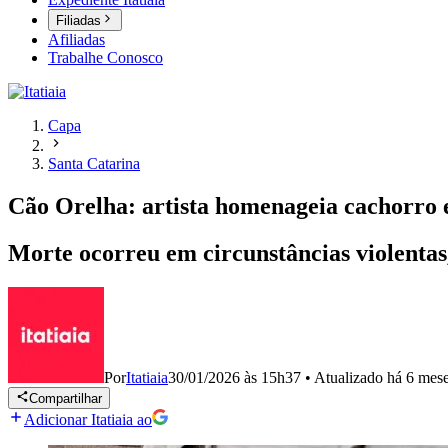
Filiadas
Afiliadas
Trabalhe Conosco
Capa
Santa Catarina
Cão Orelha: artista homenageia cachorro 
Morte ocorreu em circunstâncias violentas,
Por
Itatiaia
30/01/2026 às 15h37
•
Atualizado
há 6 mes
Compartilhar
Adicionar Itatiaia ao