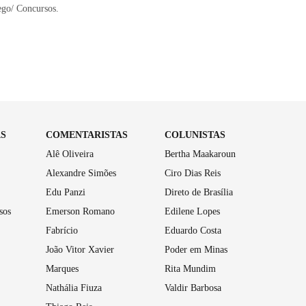
ego/ Concursos.
AS
COMENTARISTAS
COLUNISTAS
Alê Oliveira
Bertha Maakaroun
Alexandre Simões
Ciro Dias Reis
Edu Panzi
Direto de Brasília
sos
Emerson Romano
Edilene Lopes
Fabrício
Eduardo Costa
João Vitor Xavier
Poder em Minas
Marques
Rita Mundim
Nathália Fiuza
Valdir Barbosa