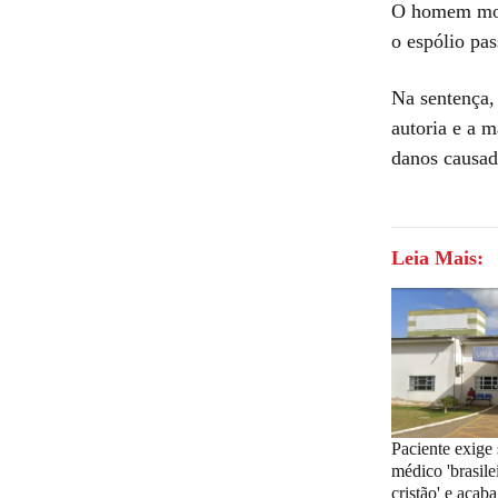
O homem morr
o espólio pa
Na sentença,
autoria e a m
danos causad
Leia Mais:
Paciente exige 
médico 'brasile
cristão' e aca