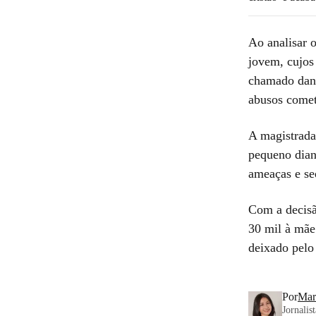
Ao analisar o
jovem, cujos
chamado dano
abusos comet
A magistrada
pequeno dian
ameaças e se
Com a decisã
30 mil à mãe
deixado pelo
Por
Mar
Jornalis