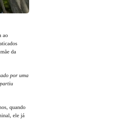
m ao
aticados
a mãe da
ixado por uma
partiu
nos, quando
inal, ele já