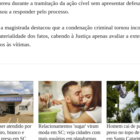
eu durante a tramitação da ação cível sem apresentar defes
ssou a responder pelo processo.
 a magistrada destacou que a condenação criminal tornou inco
aterialidade dos fatos, cabendo à Justiça apenas avaliar a ext
os às vítimas.
ser atendido por
Relacionamentos 'sugar' viram
Homem cai de pa
iro, branco e
moda em SC; veja cidades com
preso no topo de
ba preso em SC
mais usuários em plataformas
em Santa Catari