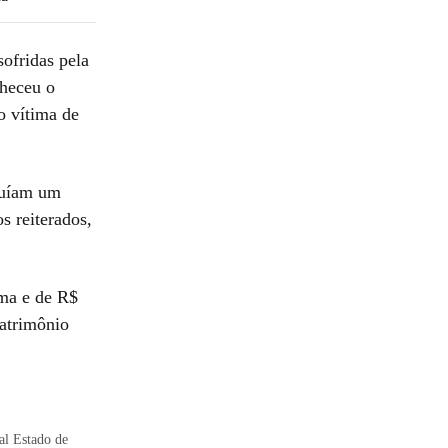
sofridas pela
nheceu o
o vítima de
tuíam um
s reiterados,
ima e de R$
patrimônio
al Estado de