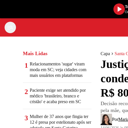
T
Ou
Mais Lidas
Capa
Santa C
Justi
Relacionamentos 'sugar' viram
1
moda em SC; veja cidades com
conde
mais usuários em plataformas
R$ 80
Paciente exige ser atendido por
2
médico 'brasileiro, branco e
cristão' e acaba preso em SC
Decisão reco
pela mãe, qu
Mulher de 37 anos que fingia ter
3
Por
Mari
12 é presa por estelionato após ser
adotada em Santa Catarina
14/06/2026 às 0