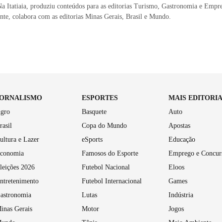
a Itatiaia, produziu conteúdos para as editorias Turismo, Gastronomia e Empr
te, colabora com as editorias Minas Gerais, Brasil e Mundo.
JORNALISMO
ESPORTES
MAIS EDITORI
gro
Basquete
Auto
rasil
Copa do Mundo
Apostas
ultura e Lazer
eSports
Educação
conomia
Famosos do Esporte
Emprego e Concur
leições 2026
Futebol Nacional
Eloos
ntretenimento
Futebol Internacional
Games
astronomia
Lutas
Indústria
inas Gerais
Motor
Jogos