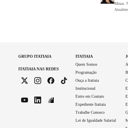
Minas. N
Atualmen
GRUPO ITATIAIA
ITATIAIA
Quem Somos
A
ITATIAIA NAS REDES
Programação
B
Ouça a Itatiaia
C
Institucional
E
Entre em Contato
E
Expediente Itatiaia
E
Trabalhe Conosco
G
Lei de Igualdade Salarial
M