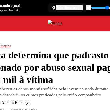
ocando agora!
Belo Horizonte
ça ao vivo
/
24h
atarina
ça determina que padrasto
nado por abuso sexual pa
 mil à vítima
nheceu os danos morais sofridos pela jovem abusada durante a
e descobriu os crimes praticados pelo então companheiro
a Antônia Rebouças
9h00
•
Atualizado
há 1 mês