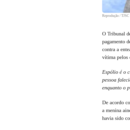
Reprodução / TJSC
O Tribunal d
pagamento de
contra a ent
vítima pelos
Espólio é o c
pessoa falec
enquanto o p
De acordo co
a menina aind
havia sido c