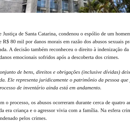
e Justiça de Santa Catarina, condenou o espólio de um home
 R$ 80 mil por danos morais em razão dos abusos sexuais pr
eada. A decisão também reconheceu o direito à indenização d
 danos emocionais sofridos após a descoberta dos crimes.
onjunto de bens, direitos e obrigações (inclusive dívidas) de
ida. Ele representa juridicamente o patrimônio da pessoa que 
rocesso de inventário ainda está em andamento.
m o processo, os abusos ocorreram durante cerca de quatro a
a era criança e o agressor vivia com a família. Na esfera crim
ondenado pelos crimes.