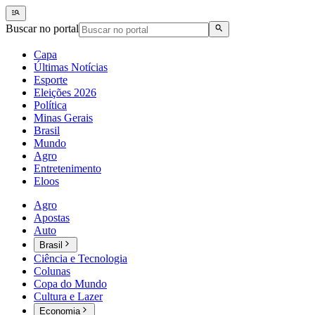
Buscar no portal
Capa
Últimas Notícias
Esporte
Eleições 2026
Política
Minas Gerais
Brasil
Mundo
Agro
Entretenimento
Eloos
Agro
Apostas
Auto
Brasil
Ciência e Tecnologia
Colunas
Copa do Mundo
Cultura e Lazer
Economia