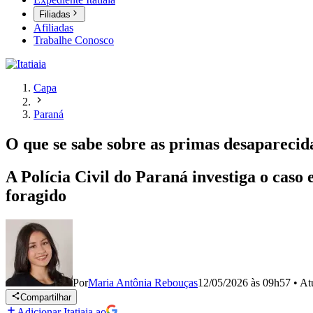
Filiadas
Afiliadas
Trabalhe Conosco
Capa
Paraná
O que se sabe sobre as primas desaparecid
A Polícia Civil do Paraná investiga o caso
foragido
Por
Maria Antônia Rebouças
12/05/2026 às 09h57
•
At
Compartilhar
Adicionar Itatiaia ao