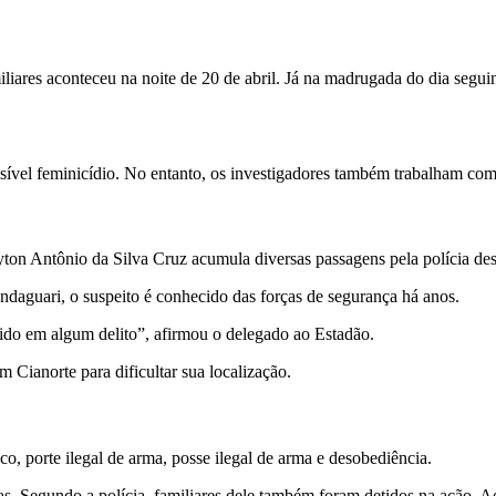
liares aconteceu na noite de 20 de abril. Já na madrugada do dia segu
ossível feminicídio. No entanto, os investigadores também trabalham com
on Antônio da Silva Cruz acumula diversas passagens pela polícia des
daguari, o suspeito é conhecido das forças de segurança há anos.
ido em algum delito”, afirmou o delegado ao Estadão.
Cianorte para dificultar sua localização.
co, porte ilegal de arma, posse ilegal de arma e desobediência.
as. Segundo a polícia, familiares dele também foram detidos na ação. A