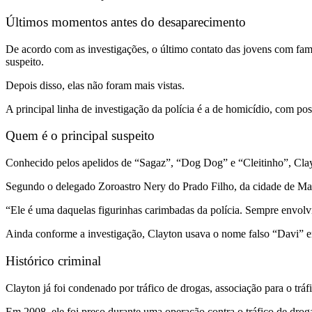
Últimos momentos antes do desaparecimento
De acordo com as investigações, o último contato das jovens com fami
suspeito.
Depois disso, elas não foram mais vistas.
A principal linha de investigação da polícia é a de homicídio, com p
Quem é o principal suspeito
Conhecido pelos apelidos de “Sagaz”, “Dog Dog” e “Cleitinho”, Clayt
Segundo o delegado Zoroastro Nery do Prado Filho, da cidade de Man
“Ele é uma daquelas figurinhas carimbadas da polícia. Sempre envolv
Ainda conforme a investigação, Clayton usava o nome falso “Davi” em 
Histórico criminal
Clayton já foi condenado por tráfico de drogas, associação para o tráfi
Em 2008, ele foi preso durante uma operação contra o tráfico de drog