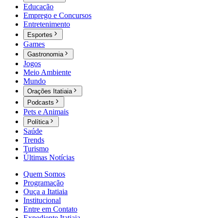
Educação
Emprego e Concursos
Entretenimento
Esportes
Games
Gastronomia
Jogos
Meio Ambiente
Mundo
Orações Itatiaia
Podcasts
Pets e Animais
Política
Saúde
Trends
Turismo
Últimas Notícias
Quem Somos
Programação
Ouça a Itatiaia
Institucional
Entre em Contato
Expediente Itatiaia