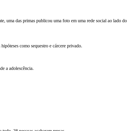
inte, uma das primas publicou uma foto em uma rede social ao lado do
 hipóteses como sequestro e cárcere privado.
de a adolescência.
o todo, 28 pessoas acabaram presas.