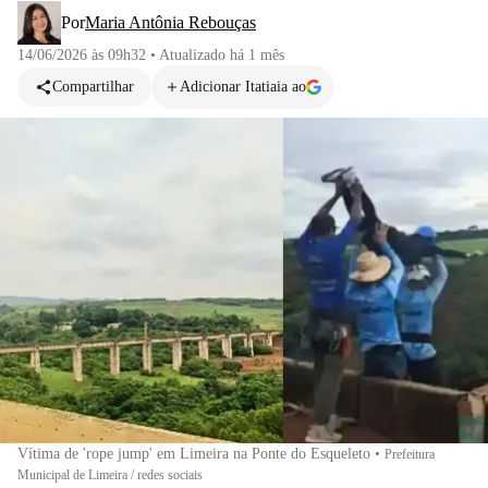
Por
Maria Antônia Rebouças
14/06/2026 às 09h32
•
Atualizado
há 1 mês
Compartilhar
Adicionar Itatiaia ao
Vítima de 'rope jump' em Limeira na Ponte do Esqueleto
•
Prefeitura
Municipal de Limeira / redes sociais