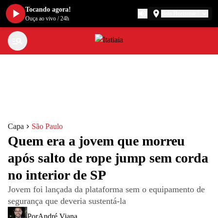
Tocando agora!
Belo Horizonte
Ouça ao vivo
/
24h
Capa
São Paulo
Quem era a jovem que morreu
após salto de rope jump sem corda
no interior de SP
Jovem foi lançada da plataforma sem o equipamento de
segurança que deveria sustentá-la
Por
André Viana