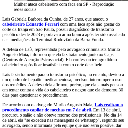
Mulher ataca cabelereiro com faca em SP
•
Reprodução
redes sociais
Laís Gabriela Barbosa da Cunha, de 27 anos, que atacou o
cabeleireiro Eduardo Ferrari
com uma faca após não gostar do
corte da franja em São Paulo, possui diagnóstico de transtorno
psicótico desde 2023 e portava a arma branca após ter sido assaltada
nas imediações do Terminal Rodoviário da Barra Funda.
A defesa de Laís, representada pelo advogado criminalista Murilo
Augusto Maia, informou que ela faz tratamento junto ao Caps
(Centros de Atenção Psicossocial). Ela confessou ter agredido o
cabeleireiro após ficar insatisfeita com o corte de cabelo.
Laís fazia tramento para o transtorno psicótico, no entanto, devido a
um quadro de hepatite medicamentosa, precisou interromper o uso
dos remédios. A defesa dela afirmou, porém, que ela jamais pensou
em tentar contra a vida do cabeleireiro e negou que ela demorou 30
dias para questionar o procedimento.
De acordo com o advogado Murilo Augusto Maia,
Laís realizou o
procedimento capilar de mechas em 7 de abril.
Em 13 de abril,
procurou o salão e não obteve retorno dos profissionais. No dia 14
de abril, ela "se excedeu nas mensagens de whatsapp", segundo seu
advogado, sendo informada pela equipe que não seria possível dar