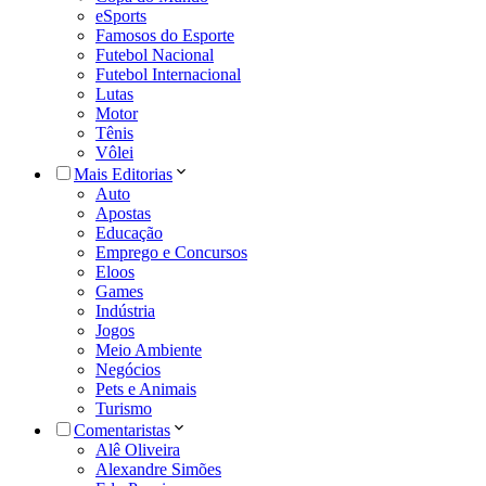
eSports
Famosos do Esporte
Futebol Nacional
Futebol Internacional
Lutas
Motor
Tênis
Vôlei
Mais Editorias
Auto
Apostas
Educação
Emprego e Concursos
Eloos
Games
Indústria
Jogos
Meio Ambiente
Negócios
Pets e Animais
Turismo
Comentaristas
Alê Oliveira
Alexandre Simões