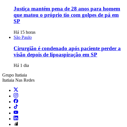
Justiça mantém pena de 28 anos para homem
que matou o próprio tio com golpes de pá em
SP
Há 15 horas
São Paulo
Cirurgião é condenado após paciente perder a
visão depois de lipoaspiração em SP
Há 1 dia
Grupo Itatiaia
Itatiaia Nas Redes