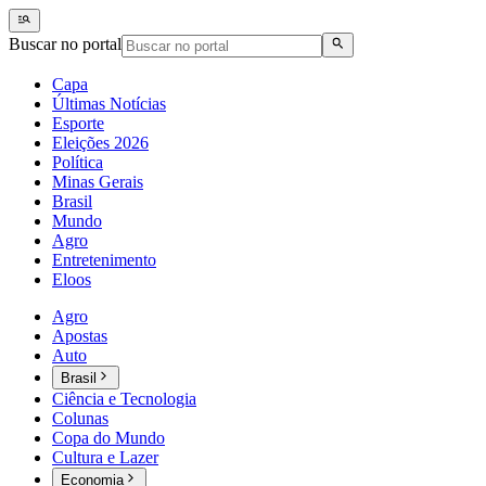
Buscar no portal
Capa
Últimas Notícias
Esporte
Eleições 2026
Política
Minas Gerais
Brasil
Mundo
Agro
Entretenimento
Eloos
Agro
Apostas
Auto
Brasil
Ciência e Tecnologia
Colunas
Copa do Mundo
Cultura e Lazer
Economia