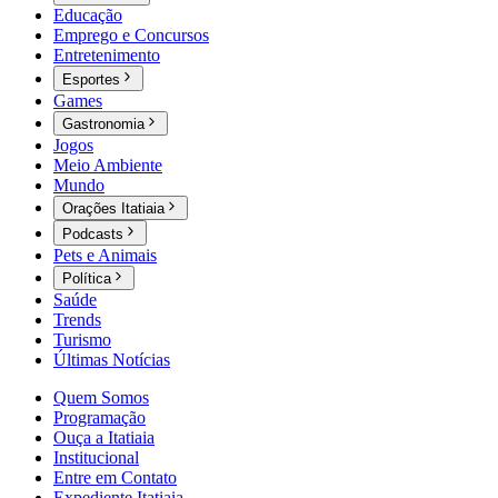
Educação
Emprego e Concursos
Entretenimento
Esportes
Games
Gastronomia
Jogos
Meio Ambiente
Mundo
Orações Itatiaia
Podcasts
Pets e Animais
Política
Saúde
Trends
Turismo
Últimas Notícias
Quem Somos
Programação
Ouça a Itatiaia
Institucional
Entre em Contato
Expediente Itatiaia