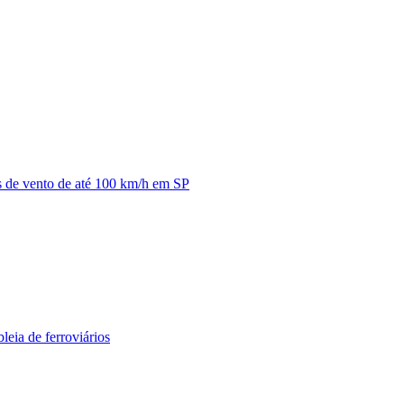
as de vento de até 100 km/h em SP
ia de ferroviários