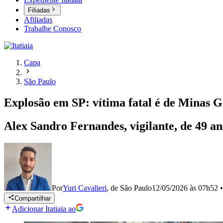
Filiadas
Afiliadas
Trabalhe Conosco
Capa
São Paulo
Explosão em SP: vítima fatal é de Minas Ge
Alex Sandro Fernandes, vigilante, de 49 a
Por
Yuri Cavalieri
,
de São Paulo
12/05/2026 às 07h52
Compartilhar
Adicionar Itatiaia ao