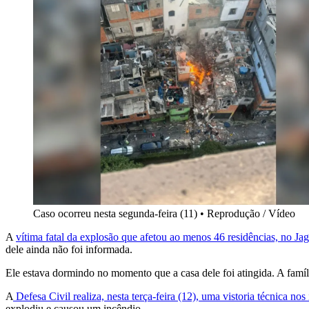
Caso ocorreu nesta segunda-feira (11)
•
Reprodução / Vídeo
A
vítima fatal da explosão que afetou ao menos 46 residências, no J
dele ainda não foi informada.
Ele estava dormindo no momento que a casa dele foi atingida. A famíli
A
Defesa Civil realiza, nesta terça-feira (12), uma vistoria técnica nos
explodiu e causou um incêndio.