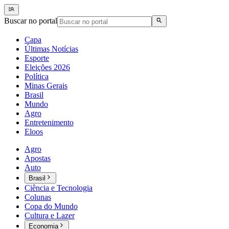
Buscar no portal
Capa
Últimas Notícias
Esporte
Eleições 2026
Política
Minas Gerais
Brasil
Mundo
Agro
Entretenimento
Eloos
Agro
Apostas
Auto
Brasil
Ciência e Tecnologia
Colunas
Copa do Mundo
Cultura e Lazer
Economia