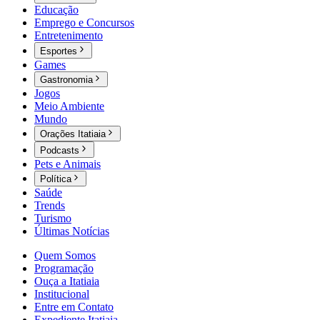
Educação
Emprego e Concursos
Entretenimento
Esportes
Games
Gastronomia
Jogos
Meio Ambiente
Mundo
Orações Itatiaia
Podcasts
Pets e Animais
Política
Saúde
Trends
Turismo
Últimas Notícias
Quem Somos
Programação
Ouça a Itatiaia
Institucional
Entre em Contato
Expediente Itatiaia