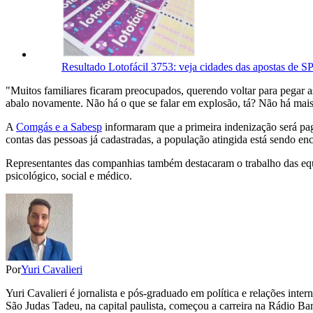
Resultado Lotofácil 3753: veja cidades das apostas de SP
"Muitos familiares ficaram preocupados, querendo voltar para pegar a
abalo novamente. Não há o que se falar em explosão, tá? Não há mais
A
Comgás e a Sabesp
informaram que a primeira indenização será pag
contas das pessoas já cadastradas, a população atingida está sendo en
Representantes das companhias também destacaram o trabalho das equip
psicológico, social e médico.
Por
Yuri Cavalieri
Yuri Cavalieri é jornalista e pós-graduado em política e relações int
São Judas Tadeu, na capital paulista, começou a carreira na Rádio Ba