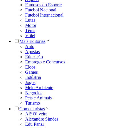
Famosos do Esporte
Futebol Nacional
Futebol Internacional
Lutas
Motor
Tênis
Vôlei
Mais Editorias
Auto
Apostas
Educação
Emprego e Concursos
Eloos
Games
Indústria
Jogos
Meio Ambiente
Negócios
Pets e Animais
Turismo
Comentaristas
Alê Oliveira
Alexandre Simões
Edu Panzi