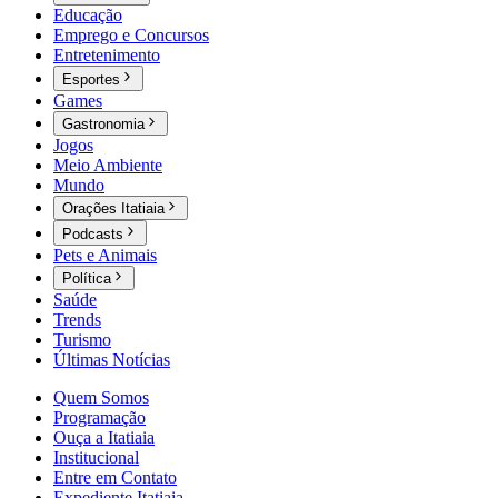
Educação
Emprego e Concursos
Entretenimento
Esportes
Games
Gastronomia
Jogos
Meio Ambiente
Mundo
Orações Itatiaia
Podcasts
Pets e Animais
Política
Saúde
Trends
Turismo
Últimas Notícias
Quem Somos
Programação
Ouça a Itatiaia
Institucional
Entre em Contato
Expediente Itatiaia