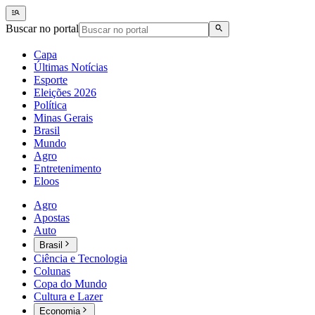
Buscar no portal
Capa
Últimas Notícias
Esporte
Eleições 2026
Política
Minas Gerais
Brasil
Mundo
Agro
Entretenimento
Eloos
Agro
Apostas
Auto
Brasil
Ciência e Tecnologia
Colunas
Copa do Mundo
Cultura e Lazer
Economia