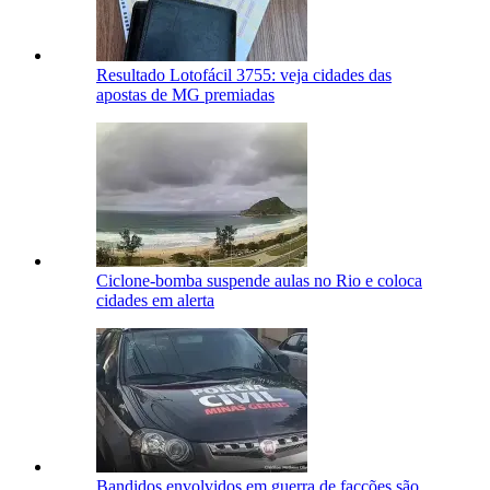
Resultado Lotofácil 3755: veja cidades das
apostas de MG premiadas
Ciclone-bomba suspende aulas no Rio e coloca
cidades em alerta
Bandidos envolvidos em guerra de facções são