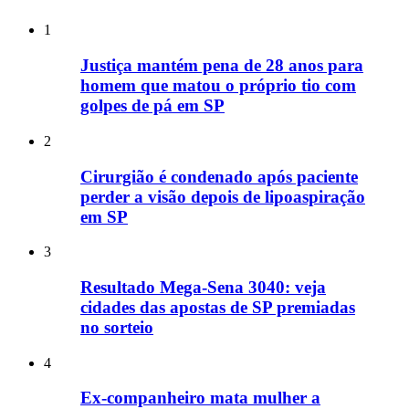
1
Justiça mantém pena de 28 anos para
homem que matou o próprio tio com
golpes de pá em SP
2
Cirurgião é condenado após paciente
perder a visão depois de lipoaspiração
em SP
3
Resultado Mega-Sena 3040: veja
cidades das apostas de SP premiadas
no sorteio
4
Ex-companheiro mata mulher a