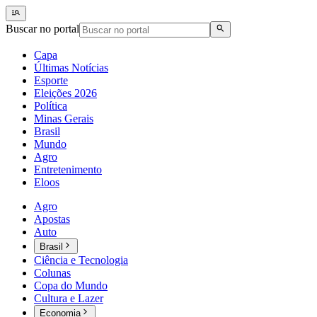
Buscar no portal
Capa
Últimas Notícias
Esporte
Eleições 2026
Política
Minas Gerais
Brasil
Mundo
Agro
Entretenimento
Eloos
Agro
Apostas
Auto
Brasil
Ciência e Tecnologia
Colunas
Copa do Mundo
Cultura e Lazer
Economia