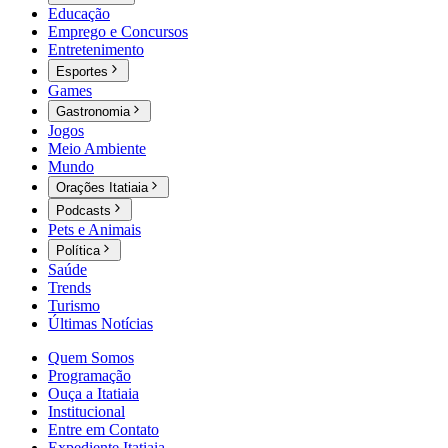
Educação
Emprego e Concursos
Entretenimento
Esportes
Games
Gastronomia
Jogos
Meio Ambiente
Mundo
Orações Itatiaia
Podcasts
Pets e Animais
Política
Saúde
Trends
Turismo
Últimas Notícias
Quem Somos
Programação
Ouça a Itatiaia
Institucional
Entre em Contato
Expediente Itatiaia