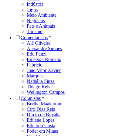
Indústria
Jogos
Meio Ambiente
Negócios
Pets e Animais
Turismo
Comentaristas
Alê Oliveira
Alexandre Simões
Edu Panzi
Emerson Romano
Fabrício
João Vitor Xavier
Marques
Nathália Fiuza
Thiago Reis
Wellington Campos
Colunistas
Bertha Maakaroun
Ciro Dias Reis
Direto de Brasília
Edilene Lopes
Eduardo Costa
Poder em Minas