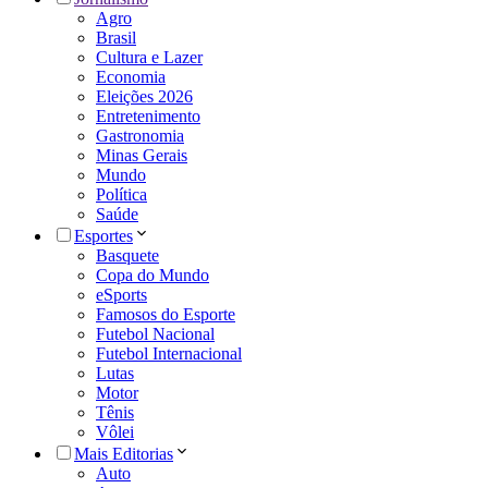
Agro
Brasil
Cultura e Lazer
Economia
Eleições 2026
Entretenimento
Gastronomia
Minas Gerais
Mundo
Política
Saúde
Esportes
Basquete
Copa do Mundo
eSports
Famosos do Esporte
Futebol Nacional
Futebol Internacional
Lutas
Motor
Tênis
Vôlei
Mais Editorias
Auto