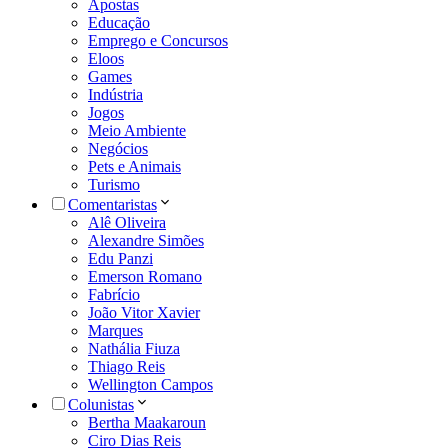
Apostas
Educação
Emprego e Concursos
Eloos
Games
Indústria
Jogos
Meio Ambiente
Negócios
Pets e Animais
Turismo
Comentaristas
Alê Oliveira
Alexandre Simões
Edu Panzi
Emerson Romano
Fabrício
João Vitor Xavier
Marques
Nathália Fiuza
Thiago Reis
Wellington Campos
Colunistas
Bertha Maakaroun
Ciro Dias Reis