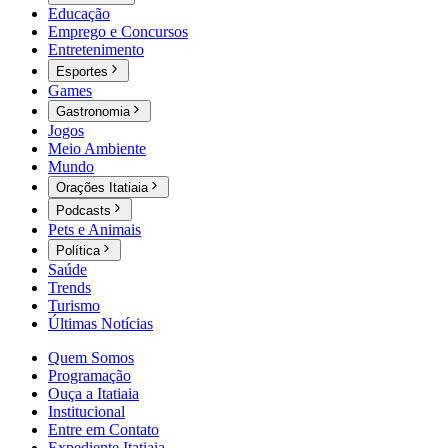
Educação
Emprego e Concursos
Entretenimento
Esportes
Games
Gastronomia
Jogos
Meio Ambiente
Mundo
Orações Itatiaia
Podcasts
Pets e Animais
Política
Saúde
Trends
Turismo
Últimas Notícias
Quem Somos
Programação
Ouça a Itatiaia
Institucional
Entre em Contato
Expediente Itatiaia