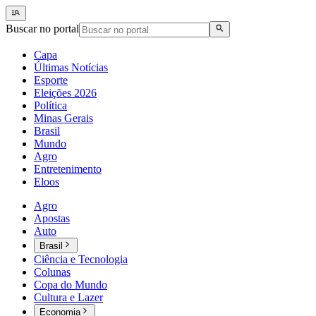
Buscar no portal
Capa
Últimas Notícias
Esporte
Eleições 2026
Política
Minas Gerais
Brasil
Mundo
Agro
Entretenimento
Eloos
Agro
Apostas
Auto
Brasil
Ciência e Tecnologia
Colunas
Copa do Mundo
Cultura e Lazer
Economia