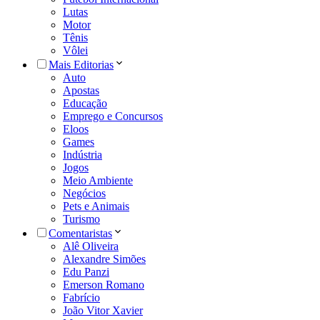
Lutas
Motor
Tênis
Vôlei
Mais Editorias
Auto
Apostas
Educação
Emprego e Concursos
Eloos
Games
Indústria
Jogos
Meio Ambiente
Negócios
Pets e Animais
Turismo
Comentaristas
Alê Oliveira
Alexandre Simões
Edu Panzi
Emerson Romano
Fabrício
João Vitor Xavier