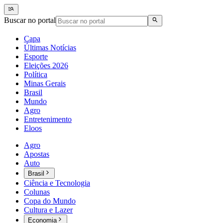
Buscar no portal
Capa
Últimas Notícias
Esporte
Eleições 2026
Política
Minas Gerais
Brasil
Mundo
Agro
Entretenimento
Eloos
Agro
Apostas
Auto
Brasil
Ciência e Tecnologia
Colunas
Copa do Mundo
Cultura e Lazer
Economia