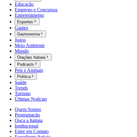
Educação
Emprego e Concursos
Entretenimento
Esportes
Games
Gastronomia
Jogos
Meio Ambiente
Mundo
Orações Itatiaia
Podcasts
Pets e Animais
Política
Saúde
Trends
Turismo
Últimas Notícias
Quem Somos
Programação
Ouça a Itatiaia
Institucional
Entre em Contato
Expediente Itatiaia