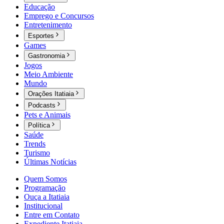
Educação
Emprego e Concursos
Entretenimento
Esportes
Games
Gastronomia
Jogos
Meio Ambiente
Mundo
Orações Itatiaia
Podcasts
Pets e Animais
Política
Saúde
Trends
Turismo
Últimas Notícias
Quem Somos
Programação
Ouça a Itatiaia
Institucional
Entre em Contato
Expediente Itatiaia