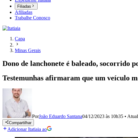
Filiadas
Afiliadas
Trabalhe Conosco
Capa
Minas Gerais
Dono de lanchonete é baleado, socorrido 
Testemunhas afirmaram que um veículo mode
Por
João Eduardo Santana
04/12/2023 às 10h35
•
Atua
Compartilhar
Adicionar Itatiaia ao