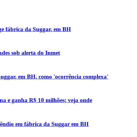
nge fábrica da Suggar, em BH
des sob alerta do Inmet
 Suggar, em BH, como 'ocorrência complexa'
na e ganha R$ 10 milhões; veja onde
ncêndio em fábrica da Suggar em BH