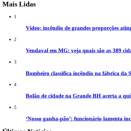
Mais Lidas
1
Vídeo: incêndio de grandes proporções ati
2
Vendaval em MG: veja quais são as 389 cida
3
Bombeiro classifica incêndio na fábrica da
4
Bolão de cidade na Grande BH acerta a qui
5
‘Nosso ganha-pão’: funcionário lamenta i