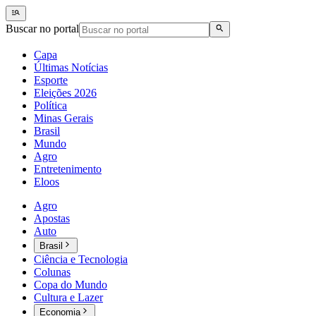
Buscar no portal
Capa
Últimas Notícias
Esporte
Eleições 2026
Política
Minas Gerais
Brasil
Mundo
Agro
Entretenimento
Eloos
Agro
Apostas
Auto
Brasil
Ciência e Tecnologia
Colunas
Copa do Mundo
Cultura e Lazer
Economia