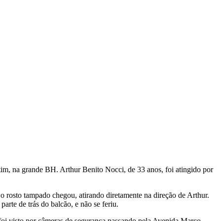
tim, na grande BH. Arthur Benito Nocci, de 33 anos, foi atingido por
o rosto tampado chegou, atirando diretamente na direção de Arthur.
arte de trás do balcão, e não se feriu.
 foi visto por câmeras de segurança passando pela Avenida Marco