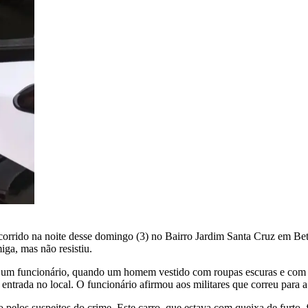
ocorrido na noite desse domingo (3) no Bairro Jardim Santa Cruz em Be
iga, mas não resistiu.
o a um funcionário, quando um homem vestido com roupas escuras e com 
ntrada no local. O funcionário afirmou aos militares que correu para a p
 pelos suspeitos do crime. Este carro, que estava com queixa de furto,