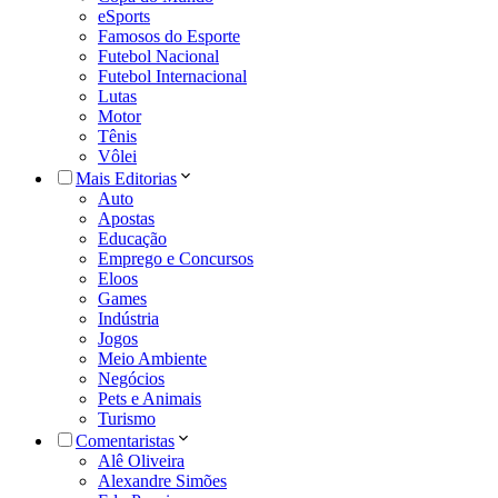
eSports
Famosos do Esporte
Futebol Nacional
Futebol Internacional
Lutas
Motor
Tênis
Vôlei
Mais Editorias
Auto
Apostas
Educação
Emprego e Concursos
Eloos
Games
Indústria
Jogos
Meio Ambiente
Negócios
Pets e Animais
Turismo
Comentaristas
Alê Oliveira
Alexandre Simões