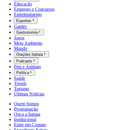
Educação
Emprego e Concursos
Entretenimento
Esportes
Games
Gastronomia
Jogos
Meio Ambiente
Mundo
Orações Itatiaia
Podcasts
Pets e Animais
Política
Saúde
Trends
Turismo
Últimas Notícias
Quem Somos
Programação
Ouça a Itatiaia
Institucional
Entre em Contato
Expediente Itatiaia