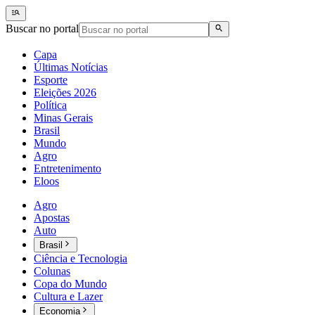
Buscar no portal
Capa
Últimas Notícias
Esporte
Eleições 2026
Política
Minas Gerais
Brasil
Mundo
Agro
Entretenimento
Eloos
Agro
Apostas
Auto
Brasil
Ciência e Tecnologia
Colunas
Copa do Mundo
Cultura e Lazer
Economia