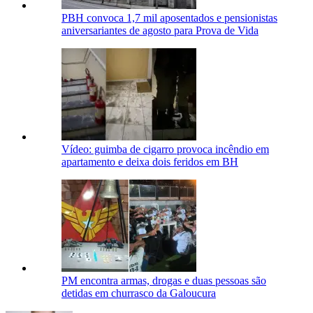
PBH convoca 1,7 mil aposentados e pensionistas
aniversariantes de agosto para Prova de Vida
Vídeo: guimba de cigarro provoca incêndio em
apartamento e deixa dois feridos em BH
PM encontra armas, drogas e duas pessoas são
detidas em churrasco da Galoucura