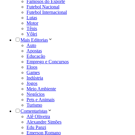
Famosos do Esporte
Futebol Nacional
Futebol Internacional
Lutas
Motor
Tênis
Vôlei
Mais Editorias
Auto
Apostas
Educação
Emprego e Concursos
Eloos
Games
Indústria
Jogos
Meio Ambiente
Negócios
Pets e Animais
Turismo
Comentaristas
Alê Oliveira
Alexandre Simões
Edu Panzi
Emerson Romano