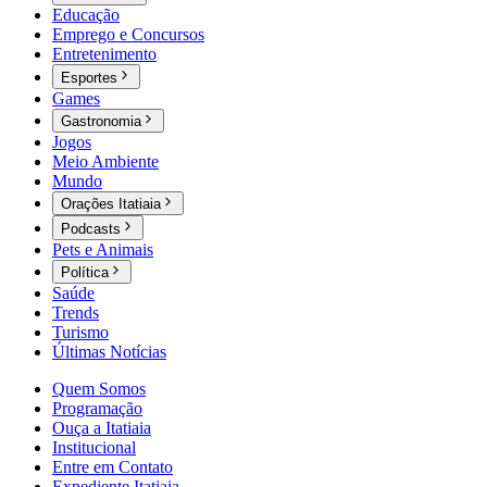
Educação
Emprego e Concursos
Entretenimento
Esportes
Games
Gastronomia
Jogos
Meio Ambiente
Mundo
Orações Itatiaia
Podcasts
Pets e Animais
Política
Saúde
Trends
Turismo
Últimas Notícias
Quem Somos
Programação
Ouça a Itatiaia
Institucional
Entre em Contato
Expediente Itatiaia