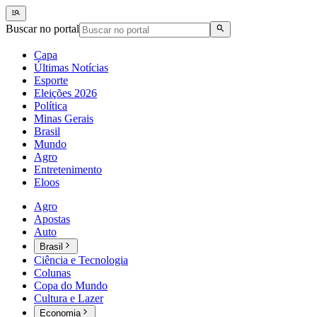
Buscar no portal
Capa
Últimas Notícias
Esporte
Eleições 2026
Política
Minas Gerais
Brasil
Mundo
Agro
Entretenimento
Eloos
Agro
Apostas
Auto
Brasil
Ciência e Tecnologia
Colunas
Copa do Mundo
Cultura e Lazer
Economia