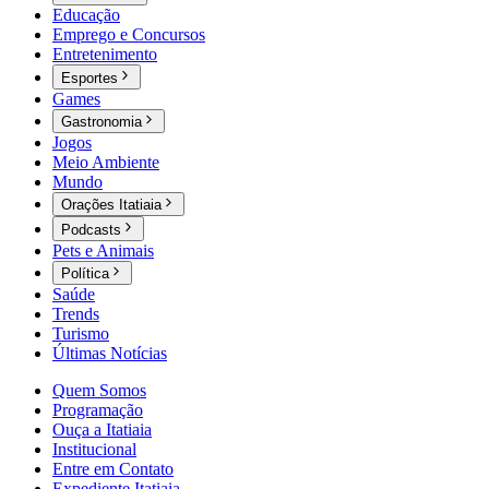
Educação
Emprego e Concursos
Entretenimento
Esportes
Games
Gastronomia
Jogos
Meio Ambiente
Mundo
Orações Itatiaia
Podcasts
Pets e Animais
Política
Saúde
Trends
Turismo
Últimas Notícias
Quem Somos
Programação
Ouça a Itatiaia
Institucional
Entre em Contato
Expediente Itatiaia