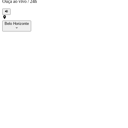
Ouça ao vivo
/
24h
Belo Horizonte