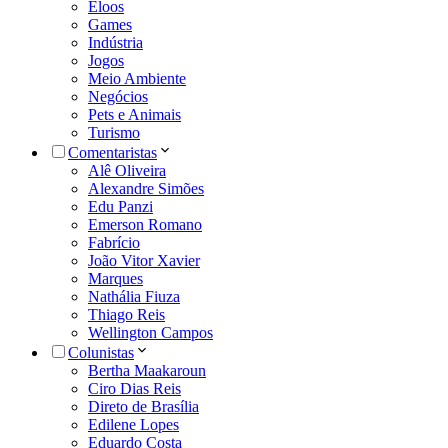
Eloos
Games
Indústria
Jogos
Meio Ambiente
Negócios
Pets e Animais
Turismo
Comentaristas
Alê Oliveira
Alexandre Simões
Edu Panzi
Emerson Romano
Fabrício
João Vitor Xavier
Marques
Nathália Fiuza
Thiago Reis
Wellington Campos
Colunistas
Bertha Maakaroun
Ciro Dias Reis
Direto de Brasília
Edilene Lopes
Eduardo Costa