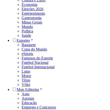
Cultura e Lazer
Economia
Eleições 2026
Entretenimento
Gastronomia
Minas Gerais
Mundo
Política
Saúde
Esportes
Basquete
Copa do Mundo
eSports
Famosos do Esporte
Futebol Nacional
Futebol Internacional
Lutas
Motor
Tênis
Vôlei
Mais Editorias
Auto
Apostas
Educação
Emprego e Concursos