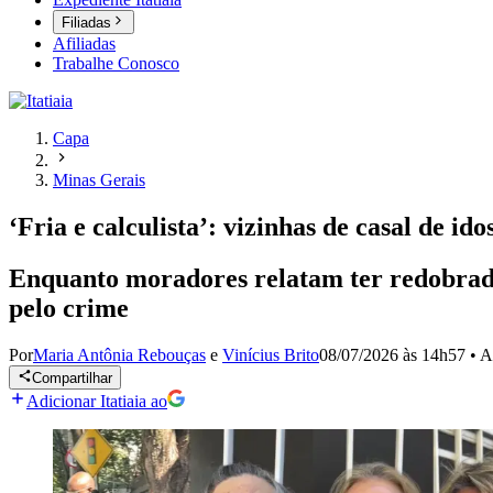
Filiadas
Afiliadas
Trabalhe Conosco
Capa
Minas Gerais
‘Fria e calculista’: vizinhas de casal de i
Enquanto moradores relatam ter redobrado 
pelo crime
Por
Maria Antônia Rebouças
e
Vinícius Brito
08/07/2026 às 14h57
•
A
Compartilhar
Adicionar Itatiaia ao