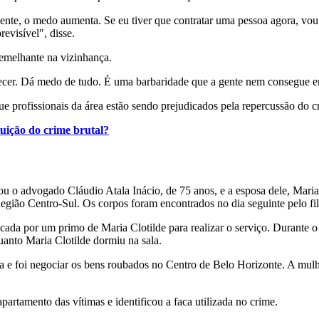
nte, o medo aumenta. Se eu tiver que contratar uma pessoa agora, vou 
evisível", disse.
emelhante na vizinhança.
ecer. Dá medo de tudo. É uma barbaridade que a gente nem consegue en
 que profissionais da área estão sendo prejudicados pela repercussão do c
tuição do crime brutal?
mou o advogado Cláudio Atala Inácio, de 75 anos, e a esposa dele, Maria
gião Centro-Sul. Os corpos foram encontrados no dia seguinte pelo fil
dicada por um primo de Maria Clotilde para realizar o serviço. Durante 
uanto Maria Clotilde dormiu na sala.
a e foi negociar os bens roubados no Centro de Belo Horizonte. A mulh
apartamento das vítimas e identificou a faca utilizada no crime.