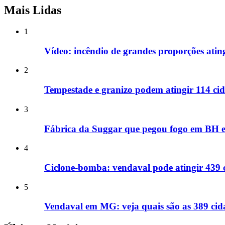
Mais Lidas
1
Vídeo: incêndio de grandes proporções ati
2
Tempestade e granizo podem atingir 114 cid
3
Fábrica da Suggar que pegou fogo em BH e
4
Ciclone-bomba: vendaval pode atingir 439 
5
Vendaval em MG: veja quais são as 389 cida