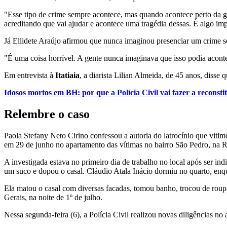
"Esse tipo de crime sempre acontece, mas quando acontece perto da ge
acreditando que vai ajudar e acontece uma tragédia dessas. É algo impr
Já Ellidete Araújo afirmou que nunca imaginou presenciar um crime s
"É uma coisa horrível. A gente nunca imaginava que isso podia acont
Em entrevista à
Itatiaia
, a diarista Lilian Almeida, de 45 anos, disse
Idosos mortos em BH: por que a Polícia Civil vai fazer a reconsti
Relembre o caso
Paola Stefany Neto Cirino confessou a autoria do latrocínio que viti
em 29 de junho no apartamento das vítimas no bairro São Pedro, na Re
A investigada estava no primeiro dia de trabalho no local após ser in
um suco e dopou o casal. Cláudio Atala Inácio dormiu no quarto, enq
Ela matou o casal com diversas facadas, tomou banho, trocou de roup
Gerais, na noite de 1º de julho.
Nessa segunda-feira (6), a Polícia Civil realizou novas diligências no 