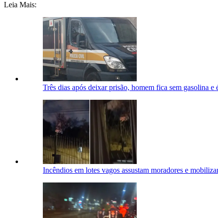
Leia Mais:
Três dias após deixar prisão, homem fica sem gasolina e
Incêndios em lotes vagos assustam moradores e mobili