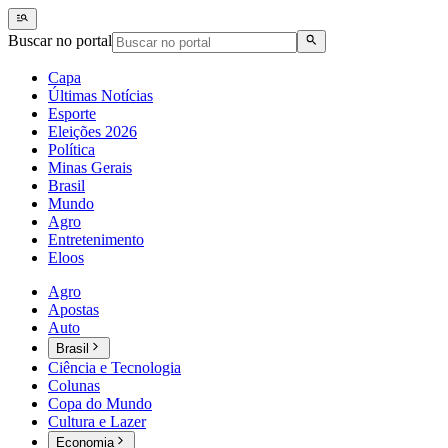
Buscar no portal
Capa
Últimas Notícias
Esporte
Eleições 2026
Política
Minas Gerais
Brasil
Mundo
Agro
Entretenimento
Eloos
Agro
Apostas
Auto
Brasil
Ciência e Tecnologia
Colunas
Copa do Mundo
Cultura e Lazer
Economia