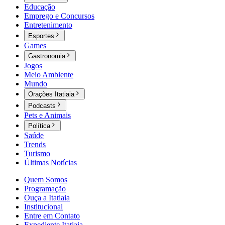
Educação
Emprego e Concursos
Entretenimento
Esportes
Games
Gastronomia
Jogos
Meio Ambiente
Mundo
Orações Itatiaia
Podcasts
Pets e Animais
Política
Saúde
Trends
Turismo
Últimas Notícias
Quem Somos
Programação
Ouça a Itatiaia
Institucional
Entre em Contato
Expediente Itatiaia