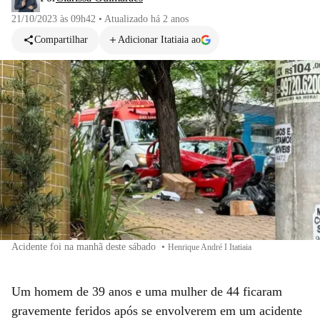
21/10/2023 às 09h42
•
Atualizado
há 2 anos
Compartilhar
Adicionar Itatiaia ao
Acidente foi na manhã deste sábado
•
Henrique André I Itatiaia
Um homem de 39 anos e uma mulher de 44 ficaram
gravemente feridos após se envolverem em um acidente