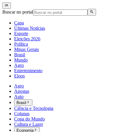
Buscar no portal
Capa
Últimas Notícias
Esporte
Eleições 2026
Política
Minas Gerais
Brasil
Mundo
Agro
Entretenimento
Eloos
Agro
Apostas
Auto
Brasil
Ciência e Tecnologia
Colunas
Copa do Mundo
Cultura e Lazer
Economia