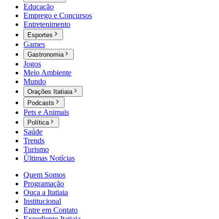
Educação
Emprego e Concursos
Entretenimento
Esportes
Games
Gastronomia
Jogos
Meio Ambiente
Mundo
Orações Itatiaia
Podcasts
Pets e Animais
Política
Saúde
Trends
Turismo
Últimas Notícias
Quem Somos
Programação
Ouça a Itatiaia
Institucional
Entre em Contato
Expediente Itatiaia