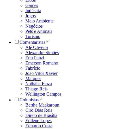
Eloos
Games
Indústria
Jogos
Meio Ambiente
Negócios
Pets e Animais
Turismo
Comentaristas
Alê Oliveira
Alexandre Simões
Edu Panzi
Emerson Romano
Fabrício
João Vitor Xavier
Marques
Nathália Fiuza
Thiago Reis
Wellington Campos
Colunistas
Bertha Maakaroun
Ciro Dias Reis
Direto de Brasília
Edilene Lopes
Eduardo Costa