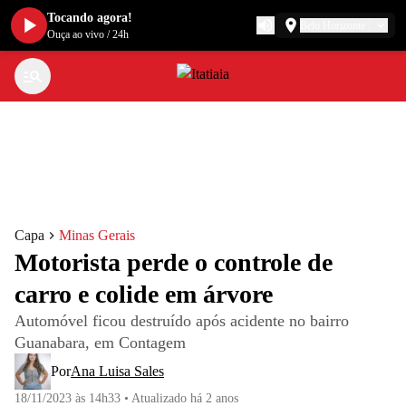
Tocando agora!
Belo Horizonte
Ouça ao vivo
/
24h
Capa
Minas Gerais
Motorista perde o controle de
carro e colide em árvore
Automóvel ficou destruído após acidente no bairro
Guanabara, em Contagem
Por
Ana Luisa Sales
18/11/2023 às 14h33
•
Atualizado
há 2 anos