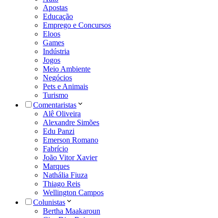
Apostas
Educação
Emprego e Concursos
Eloos
Games
Indústria
Jogos
Meio Ambiente
Negócios
Pets e Animais
Turismo
Comentaristas
Alê Oliveira
Alexandre Simões
Edu Panzi
Emerson Romano
Fabrício
João Vitor Xavier
Marques
Nathália Fiuza
Thiago Reis
Wellington Campos
Colunistas
Bertha Maakaroun