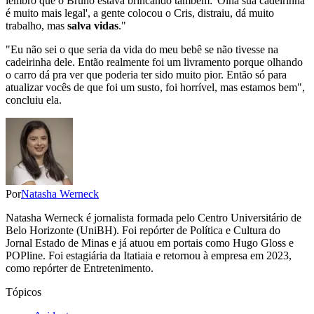
lembro que o Bruno estava brincando também: 'Olha sua cadeirinha
é muito mais legal', a gente colocou o Cris, distraiu, dá muito
trabalho, mas
salva vidas
."
"Eu não sei o que seria da vida do meu bebê se não tivesse na
cadeirinha dele. Então realmente foi um livramento porque olhando
o carro dá pra ver que poderia ter sido muito pior. Então só para
atualizar vocês de que foi um susto, foi horrível, mas estamos bem",
concluiu ela.
Por
Natasha Werneck
Natasha Werneck é jornalista formada pelo Centro Universitário de
Belo Horizonte (UniBH). Foi repórter de Política e Cultura do
Jornal Estado de Minas e já atuou em portais como Hugo Gloss e
POPline. Foi estagiária da Itatiaia e retornou à empresa em 2023,
como repórter de Entretenimento.
Tópicos