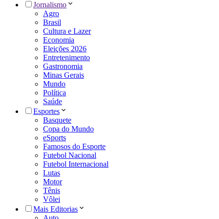
Jornalismo
Agro
Brasil
Cultura e Lazer
Economia
Eleições 2026
Entretenimento
Gastronomia
Minas Gerais
Mundo
Política
Saúde
Esportes
Basquete
Copa do Mundo
eSports
Famosos do Esporte
Futebol Nacional
Futebol Internacional
Lutas
Motor
Tênis
Vôlei
Mais Editorias
Auto