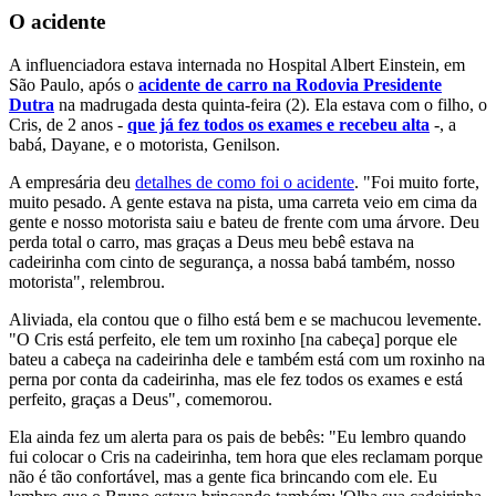
O acidente
A influenciadora estava internada no Hospital Albert Einstein, em
São Paulo, após o
acidente de carro na Rodovia Presidente
Dutra
na madrugada desta quinta-feira (2). Ela estava com o filho, o
Cris, de 2 anos -
que já fez todos os exames e recebeu alta
-, a
babá, Dayane, e o motorista, Genilson.
A empresária deu
detalhes de como foi o acidente
. "Foi muito forte,
muito pesado. A gente estava na pista, uma carreta veio em cima da
gente e nosso motorista saiu e bateu de frente com uma árvore. Deu
perda total o carro, mas graças a Deus meu bebê estava na
cadeirinha com cinto de segurança, a nossa babá também, nosso
motorista", relembrou.
Aliviada, ela contou que o filho está bem e se machucou levemente.
"O Cris está perfeito, ele tem um roxinho [na cabeça] porque ele
bateu a cabeça na cadeirinha dele e também está com um roxinho na
perna por conta da cadeirinha, mas ele fez todos os exames e está
perfeito, graças a Deus", comemorou.
Ela ainda fez um alerta para os pais de bebês: "Eu lembro quando
fui colocar o Cris na cadeirinha, tem hora que eles reclamam porque
não é tão confortável, mas a gente fica brincando com ele. Eu