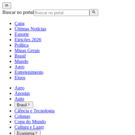
Buscar no portal
Capa
Últimas Notícias
Esporte
Eleições 2026
Política
Minas Gerais
Brasil
Mundo
Agro
Entretenimento
Eloos
Agro
Apostas
Auto
Brasil
Ciência e Tecnologia
Colunas
Copa do Mundo
Cultura e Lazer
Economia