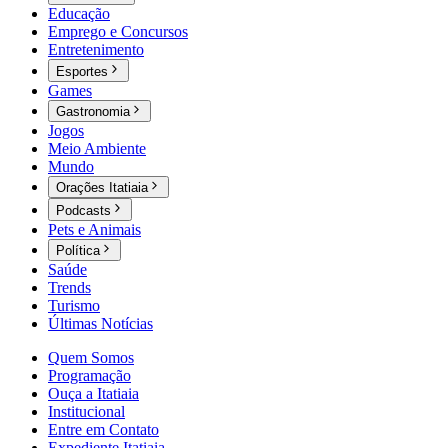
Educação
Emprego e Concursos
Entretenimento
Esportes
Games
Gastronomia
Jogos
Meio Ambiente
Mundo
Orações Itatiaia
Podcasts
Pets e Animais
Política
Saúde
Trends
Turismo
Últimas Notícias
Quem Somos
Programação
Ouça a Itatiaia
Institucional
Entre em Contato
Expediente Itatiaia