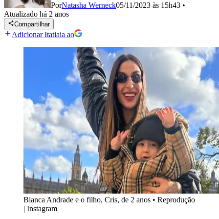
Por
Natasha Werneck
05/11/2023 às 15h43
•
Atualizado
há 2 anos
Compartilhar
Adicionar Itatiaia ao
Bianca Andrade e o filho, Cris, de 2 anos
•
Reprodução
| Instagram