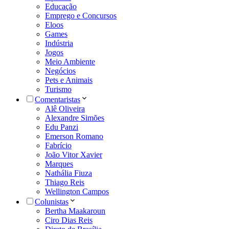
Educação
Emprego e Concursos
Eloos
Games
Indústria
Jogos
Meio Ambiente
Negócios
Pets e Animais
Turismo
Comentaristas
Alê Oliveira
Alexandre Simões
Edu Panzi
Emerson Romano
Fabrício
João Vitor Xavier
Marques
Nathália Fiuza
Thiago Reis
Wellington Campos
Colunistas
Bertha Maakaroun
Ciro Dias Reis