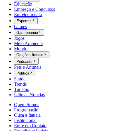
Educação
Emprego e Concursos
Entretenimento
Esportes
Games
Gastronomia
Jogos
Meio Ambiente
Mundo
Orações Itatiaia
Podcasts
Pets e Animais
Política
Saúde
Trends
Turismo
Últimas Notícias
Quem Somos
Programação
Ouça a Itatiaia
Institucional
Entre em Contato
Expediente Itatiaia