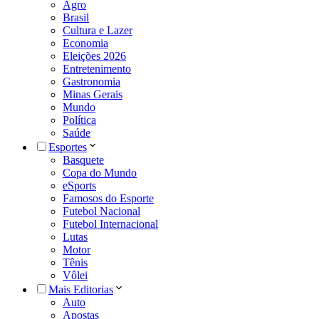
Agro
Brasil
Cultura e Lazer
Economia
Eleições 2026
Entretenimento
Gastronomia
Minas Gerais
Mundo
Política
Saúde
Esportes
Basquete
Copa do Mundo
eSports
Famosos do Esporte
Futebol Nacional
Futebol Internacional
Lutas
Motor
Tênis
Vôlei
Mais Editorias
Auto
Apostas