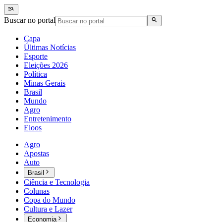
Buscar no portal
Capa
Últimas Notícias
Esporte
Eleições 2026
Política
Minas Gerais
Brasil
Mundo
Agro
Entretenimento
Eloos
Agro
Apostas
Auto
Brasil
Ciência e Tecnologia
Colunas
Copa do Mundo
Cultura e Lazer
Economia