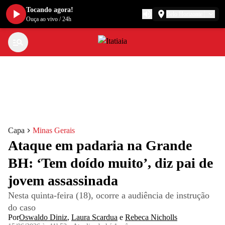
Tocando agora!
Belo Horizonte
Ouça ao vivo
/
24h
Capa
Minas Gerais
Ataque em padaria na Grande
BH: ‘Tem doído muito’, diz pai de
jovem assassinada
Nesta quinta-feira (18), ocorre a audiência de instrução
do caso
Por
Oswaldo Diniz
,
Laura Scardua
e
Rebeca Nicholls