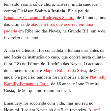
tem sido assim, só de choro, tristeza, muita saudade”,
contou Gleidson Seabra à
Itatiaia
. Ele é pai de
Emanuely Geovanna Rodrigues Seabra
, de 14 anos, uma
das vítimas de
ataque a tiros que ocorreu em uma
padaria
em Ribeirão das Neves, na Grande BH, em 4 de
fevereiro deste ano.
A fala de Gleidson foi concedida à Itatiaia dias antes da
audiência de instrução do caso, que ocorre nesta quinta-
feira (18) no Fórum de Ribeirão das Neves. O acusado
de cometer o crime é
Magno Ribeiro da Silva
, de 30
anos. Na padaria, também foram mortas a tiros
Nathielly
Kamilly Fernandes Faria
, de 16 anos, e Ione Ferreira
Costa, de 56, que morreram no local.
Emanuely foi socorrida com vida, mas morreu no
Hospital Risoleta Neves no dia 5 de fevereiro. A
irmã