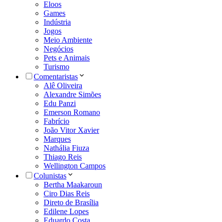
Eloos
Games
Indústria
Jogos
Meio Ambiente
Negócios
Pets e Animais
Turismo
Comentaristas
Alê Oliveira
Alexandre Simões
Edu Panzi
Emerson Romano
Fabrício
João Vitor Xavier
Marques
Nathália Fiuza
Thiago Reis
Wellington Campos
Colunistas
Bertha Maakaroun
Ciro Dias Reis
Direto de Brasília
Edilene Lopes
Eduardo Costa