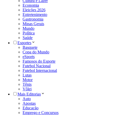
Cultura e Lazer
Economia
Eleições 2026
Entretenimento
Gastronomia
Minas Gerais
Mundo
Política
Saúde
Esportes
Basquete
Copa do Mundo
eSports
Famosos do Esporte
Futebol Nacional
Futebol Internacional
Lutas
Motor
Tênis
Vôlei
Mais Editorias
Auto
Apostas
Educação
Emprego e Concursos