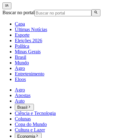
Buscar no portal
Capa
Últimas Notícias
Esporte
Eleições 2026
Política
Minas Gerais
Brasil
Mundo
Agro
Entretenimento
Eloos
Agro
Apostas
Auto
Brasil
Ciência e Tecnologia
Colunas
Copa do Mundo
Cultura e Lazer
Economia