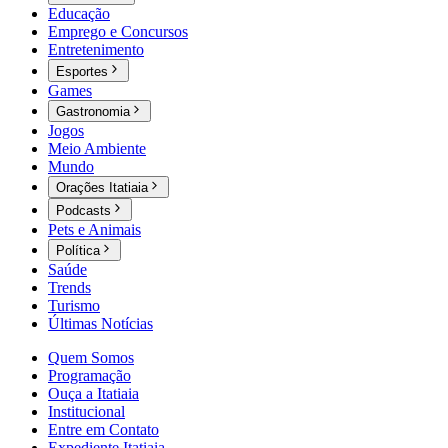
Educação
Emprego e Concursos
Entretenimento
Esportes
Games
Gastronomia
Jogos
Meio Ambiente
Mundo
Orações Itatiaia
Podcasts
Pets e Animais
Política
Saúde
Trends
Turismo
Últimas Notícias
Quem Somos
Programação
Ouça a Itatiaia
Institucional
Entre em Contato
Expediente Itatiaia