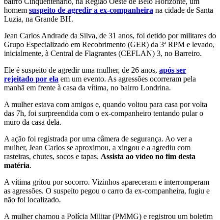
bairro Cinquentenário, na Região Oeste de Belo Horizonte, um
homem
suspeito de agredir a ex-companheira
na cidade de Santa
Luzia, na Grande BH.
Jean Carlos Andrade da Silva, de 31 anos, foi detido por militares do
Grupo Especializado em Recobrimento (GER) da 3ª RPM e levado,
inicialmente, à Central de Flagrantes (CEFLAN) 3, no Barreiro.
Ele é suspeito de agredir uma mulher, de 26 anos,
após ser
rejeitado por ela
em um evento. As agressões ocorreram pela
manhã em frente à casa da vítima, no bairro Londrina.
A mulher estava com amigos e, quando voltou para casa por volta
das 7h, foi surpreendida com o ex-companheiro tentando pular o
muro da casa dela.
A ação foi registrada por uma câmera de segurança. Ao ver a
mulher, Jean Carlos se aproximou, a xingou e a agrediu com
rasteiras, chutes, socos e tapas.
Assista ao vídeo no fim desta
matéria
.
A vítima gritou por socorro. Vizinhos apareceram e interromperam
as agressões. O suspeito pegou o carro da ex-companheira, fugiu e
não foi localizado.
A mulher chamou a Polícia Militar (PMMG) e registrou um boletim