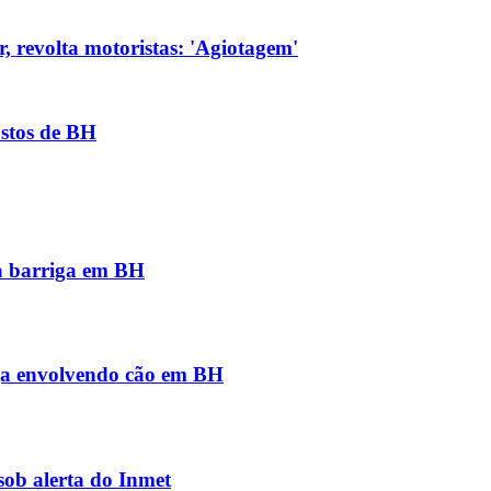
, revolta motoristas: 'Agiotagem'
ostos de BH
na barriga em BH
iga envolvendo cão em BH
sob alerta do Inmet