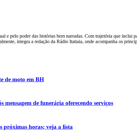
l e pelo poder das histórias bem narradas. Com trajetória que inclui 
almente, integra a redação da Rádio Itatiaia, onde acompanha os princ
nte de moto em BH
ós mensagem de funerária oferecendo serviços
 próximas horas; veja a lista