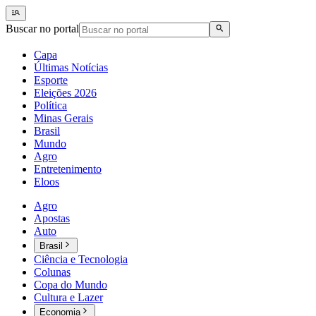
Buscar no portal
Capa
Últimas Notícias
Esporte
Eleições 2026
Política
Minas Gerais
Brasil
Mundo
Agro
Entretenimento
Eloos
Agro
Apostas
Auto
Brasil
Ciência e Tecnologia
Colunas
Copa do Mundo
Cultura e Lazer
Economia