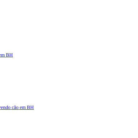
a em BH
olvendo cão em BH