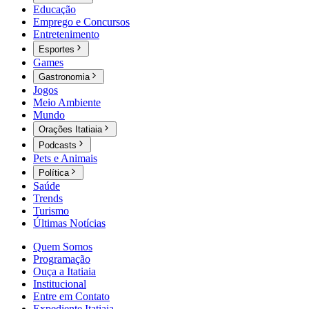
Educação
Emprego e Concursos
Entretenimento
Esportes
Games
Gastronomia
Jogos
Meio Ambiente
Mundo
Orações Itatiaia
Podcasts
Pets e Animais
Política
Saúde
Trends
Turismo
Últimas Notícias
Quem Somos
Programação
Ouça a Itatiaia
Institucional
Entre em Contato
Expediente Itatiaia