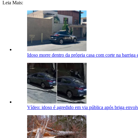
Leia Mais:
Idoso morre dentro da própria casa com corte na barrig
Vídeo: idoso é agredido em via pública após briga env