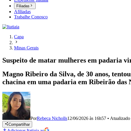
Filiadas
Afiliadas
Trabalhe Conosco
Capa
Minas Gerais
Suspeito de matar mulheres em padaria vi
Magno Ribeiro da Silva, de 30 anos, tent
chacina em uma padaria em Ribeirão das 
Por
Rebeca Nicholls
12/06/2026 às 16h57
•
Atualizad
Compartilhar
Adicionar Itatiaia ao