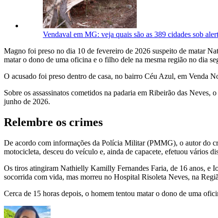
Vendaval em MG: veja quais são as 389 cidades sob aler
Magno foi preso no dia 10 de fevereiro de 2026 suspeito de matar Na
matar o dono de uma oficina e o filho dele na mesma região no dia s
O acusado foi preso dentro de casa, no bairro Céu Azul, em Venda N
Sobre os assassinatos cometidos na padaria em Ribeirão das Neves, 
junho de 2026.
Relembre os crimes
De acordo com informações da Polícia Militar (PMMG), o autor do cr
motocicleta, desceu do veículo e, ainda de capacete, efetuou vários di
Os tiros atingiram Nathielly Kamilly Fernandes Faria, de 16 anos, e 
socorrida com vida, mas morreu no Hospital Risoleta Neves, na Regiã
Cerca de 15 horas depois, o homem tentou matar o dono de uma oficin