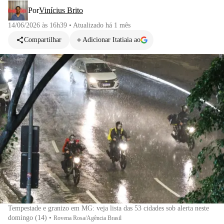
Por
Vinícius Brito
14/06/2026 às 16h39
•
Atualizado
há 1 mês
Compartilhar
Adicionar Itatiaia ao
Tempestade e granizo em MG: veja lista das 53 cidades sob alerta neste
domingo (14)
•
Rovena Rosa/Agência Brasil