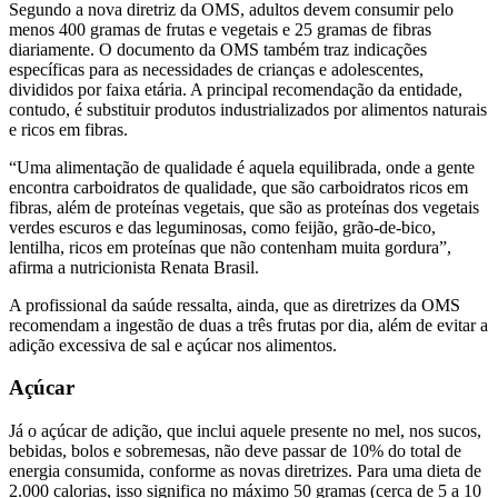
Segundo a nova diretriz da OMS, adultos devem consumir pelo
menos 400 gramas de frutas e vegetais e 25 gramas de fibras
diariamente. O documento da OMS também traz indicações
específicas para as necessidades de crianças e adolescentes,
divididos por faixa etária. A principal recomendação da entidade,
contudo, é substituir produtos industrializados por alimentos naturais
e ricos em fibras.
“Uma alimentação de qualidade é aquela equilibrada, onde a gente
encontra carboidratos de qualidade, que são carboidratos ricos em
fibras, além de proteínas vegetais, que são as proteínas dos vegetais
verdes escuros e das leguminosas, como feijão, grão-de-bico,
lentilha, ricos em proteínas que não contenham muita gordura”,
afirma a nutricionista Renata Brasil.
A profissional da saúde ressalta, ainda, que as diretrizes da OMS
recomendam a ingestão de duas a três frutas por dia, além de evitar a
adição excessiva de sal e açúcar nos alimentos.
Açúcar
Já o açúcar de adição, que inclui aquele presente no mel, nos sucos,
bebidas, bolos e sobremesas, não deve passar de 10% do total de
energia consumida, conforme as novas diretrizes. Para uma dieta de
2.000 calorias, isso significa no máximo 50 gramas (cerca de 5 a 10