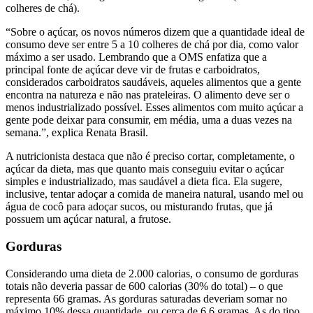
colheres de chá).
“Sobre o açúcar, os novos números dizem que a quantidade ideal de
consumo deve ser entre 5 a 10 colheres de chá por dia, como valor
máximo a ser usado. Lembrando que a OMS enfatiza que a
principal fonte de açúcar deve vir de frutas e carboidratos,
considerados carboidratos saudáveis, aqueles alimentos que a gente
encontra na natureza e não nas prateleiras. O alimento deve ser o
menos industrializado possível. Esses alimentos com muito açúcar a
gente pode deixar para consumir, em média, uma a duas vezes na
semana.”, explica Renata Brasil.
A nutricionista destaca que não é preciso cortar, completamente, o
açúcar da dieta, mas que quanto mais conseguiu evitar o açúcar
simples e industrializado, mas saudável a dieta fica. Ela sugere,
inclusive, tentar adoçar a comida de maneira natural, usando mel ou
água de cocô para adoçar sucos, ou misturando frutas, que já
possuem um açúcar natural, a frutose.
Gorduras
Considerando uma dieta de 2.000 calorias, o consumo de gorduras
totais não deveria passar de 600 calorias (30% do total) – o que
representa 66 gramas. As gorduras saturadas deveriam somar no
máximo 10% dessa quantidade, ou cerca de 6,6 gramas. As do tipo