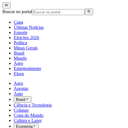
Buscar no portal
Capa
Últimas Notícias
Esporte
Eleições 2026
Política
Minas Gerais
Brasil
Mundo
Agro
Entretenimento
Eloos
Agro
Apostas
Auto
Brasil
Ciência e Tecnologia
Colunas
Copa do Mundo
Cultura e Lazer
Economia