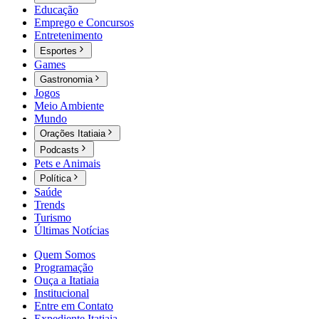
Educação
Emprego e Concursos
Entretenimento
Esportes
Games
Gastronomia
Jogos
Meio Ambiente
Mundo
Orações Itatiaia
Podcasts
Pets e Animais
Política
Saúde
Trends
Turismo
Últimas Notícias
Quem Somos
Programação
Ouça a Itatiaia
Institucional
Entre em Contato
Expediente Itatiaia