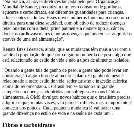
“Na prática, as novas diretrizes lançada pelo pela Organização
Mundial de Saúde, preconizam um novo consumo de gorduras,
açúcares e carboidratos, em diferentes quantidades para crianças,
adolescentes e adultos. Esses novos números funcionam como uma
diretriz para uma dieta saudável, com objetivo de reduzir doenças
relacionadas com a dieta, principalmente a diabete tipo 2, câncer,
doenças cardiovasculares e outras doenças que podem ser adquiridas
através de uma má alimentação”.
Renata Brasil destaca, ainda, que as mudanças têm mais a ver com a
saúde da população do que com o ganho ou perda de peso, algo que
está relacionado ao estilo de vida e não a tipos de alimento isolados.
“Quando a gente fala de ganho de peso, a gente não pode levar em
consideração algum tipo de alimento isolado. O ganho de peso é
relacionado a tudo: estilo de vida, sedentarismo e ingestão calórica
acima do recomendado. O Brasil tem se tornado um grande
campeão em doenças adquiridas por sobrepeso e maus hábitos
alimentares. A OMS divulgou novos hábitos que o brasileiro precisa
adquirir e que, muitas vezes, vão parecer difíceis, mas o importante é
começar aos poucos. Cada pequena mudança já vai trazer uma
grande diferença no estilo de vida e na saúde de cada um”.
Fibras e carboidratos