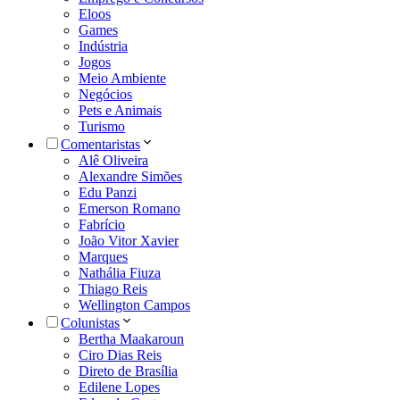
Eloos
Games
Indústria
Jogos
Meio Ambiente
Negócios
Pets e Animais
Turismo
Comentaristas
Alê Oliveira
Alexandre Simões
Edu Panzi
Emerson Romano
Fabrício
João Vitor Xavier
Marques
Nathália Fiuza
Thiago Reis
Wellington Campos
Colunistas
Bertha Maakaroun
Ciro Dias Reis
Direto de Brasília
Edilene Lopes