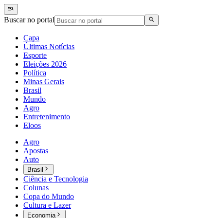
Buscar no portal
Capa
Últimas Notícias
Esporte
Eleições 2026
Política
Minas Gerais
Brasil
Mundo
Agro
Entretenimento
Eloos
Agro
Apostas
Auto
Brasil
Ciência e Tecnologia
Colunas
Copa do Mundo
Cultura e Lazer
Economia