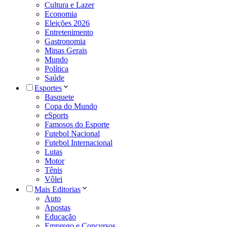
Cultura e Lazer
Economia
Eleições 2026
Entretenimento
Gastronomia
Minas Gerais
Mundo
Política
Saúde
Esportes
Basquete
Copa do Mundo
eSports
Famosos do Esporte
Futebol Nacional
Futebol Internacional
Lutas
Motor
Tênis
Vôlei
Mais Editorias
Auto
Apostas
Educação
Emprego e Concursos