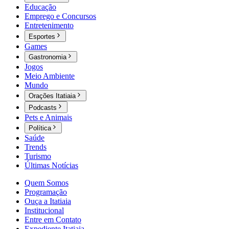
Educação
Emprego e Concursos
Entretenimento
Esportes
Games
Gastronomia
Jogos
Meio Ambiente
Mundo
Orações Itatiaia
Podcasts
Pets e Animais
Política
Saúde
Trends
Turismo
Últimas Notícias
Quem Somos
Programação
Ouça a Itatiaia
Institucional
Entre em Contato
Expediente Itatiaia