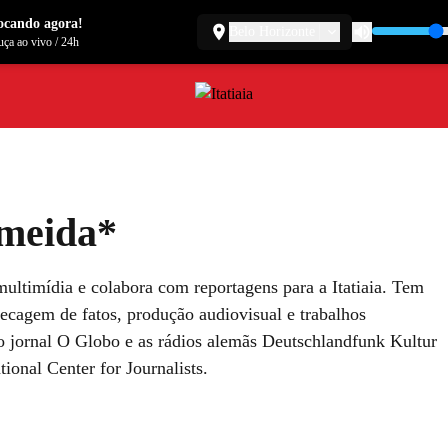
ocando agora!
Belo Horizonte
ça ao vivo
/
24h
lmeida*
multimídia e colabora com reportagens para a Itatiaia. Tem
ecagem de fatos, produção audiovisual e trabalhos
 jornal O Globo e as rádios alemãs Deutschlandfunk Kultur
ional Center for Journalists.