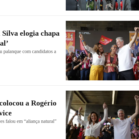
ilva elogia chapa
al’
iu palanque com candidatos a
 colocou a Rogério
vice
s falou em “aliança natural”