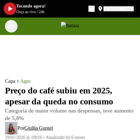
Tocando agora!
Belo Horizonte
Ouça ao vivo
/
24h
Capa
Agro
Preço do café subiu em 2025,
apesar da queda no consumo
Categoria de maior volume nas despensas, teve aumento
de 5,8%
Por
Giullia Gurgel
29/01/2026 às 19h16
•
Atualizado
há 6 meses