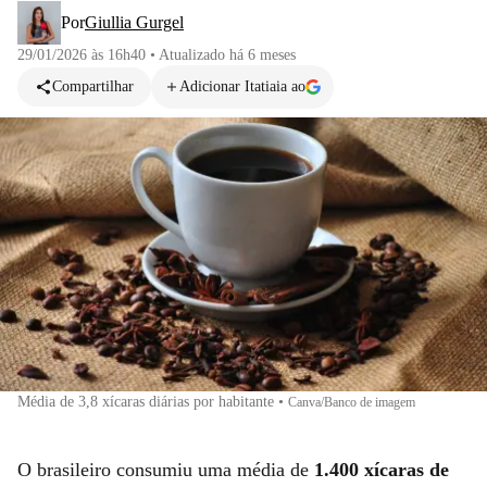
Por
Giullia Gurgel
29/01/2026 às 16h40
•
Atualizado
há 6 meses
Compartilhar
Adicionar Itatiaia ao
Média de 3,8 xícaras diárias por habitante
•
Canva/Banco de imagem
O brasileiro consumiu uma média de
1.400 xícaras de