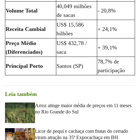
40,049 milhões
Volume Total
- 20,8%
de sacas
US$ 15,586
Receita Cambial
+ 24,1%
bilhões
Preço Médio
US$ 432,78 /
+ 39,1%
(Diferenciados)
saca
78,7% de
Principal Porto
Santos (SP)
participação
Leia também
Arroz atinge maior média de preços em 11 meses
no Rio Grande do Sul
Licor de pequi e cachaça com frutas do cerrado
viram atração na 35ª Expocachaça em BH