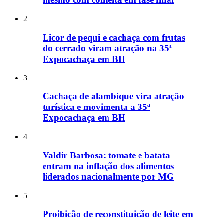
2
Licor de pequi e cachaça com frutas
do cerrado viram atração na 35ª
Expocachaça em BH
3
Cachaça de alambique vira atração
turística e movimenta a 35ª
Expocachaça em BH
4
Valdir Barbosa: tomate e batata
entram na inflação dos alimentos
liderados nacionalmente por MG
5
Proibição de reconstituição de leite em