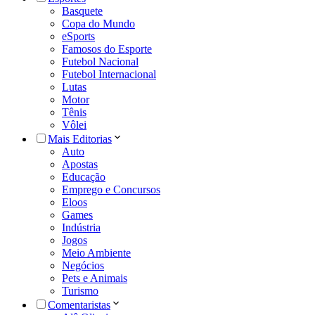
Basquete
Copa do Mundo
eSports
Famosos do Esporte
Futebol Nacional
Futebol Internacional
Lutas
Motor
Tênis
Vôlei
Mais Editorias
Auto
Apostas
Educação
Emprego e Concursos
Eloos
Games
Indústria
Jogos
Meio Ambiente
Negócios
Pets e Animais
Turismo
Comentaristas