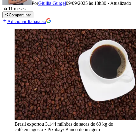
Por
Giullia Gurgel
09/09/2025 às 18h30
•
Atualizado
há 11 meses
Compartilhar
Adicionar Itatiaia ao
Brasil exportou 3,144 milhões de sacas de 60 kg de
café em agosto
•
Pixabay/ Banco de imagem