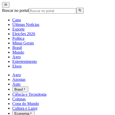
Buscar no portal
Capa
Últimas Notícias
Esporte
Eleições 2026
Política
Minas Gerais
Brasil
Mundo
Agro
Entretenimento
Eloos
Agro
Apostas
Auto
Brasil
Ciência e Tecnologia
Colunas
Copa do Mundo
Cultura e Lazer
Economia