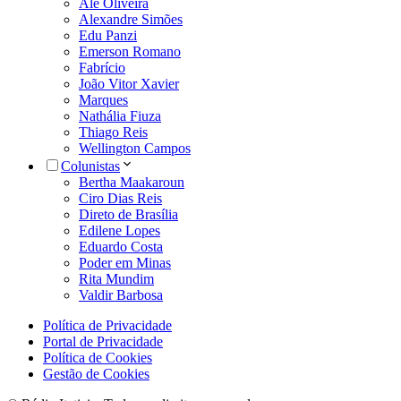
Alê Oliveira
Alexandre Simões
Edu Panzi
Emerson Romano
Fabrício
João Vitor Xavier
Marques
Nathália Fiuza
Thiago Reis
Wellington Campos
Colunistas
Bertha Maakaroun
Ciro Dias Reis
Direto de Brasília
Edilene Lopes
Eduardo Costa
Poder em Minas
Rita Mundim
Valdir Barbosa
Política de Privacidade
Portal de Privacidade
Política de Cookies
Gestão de Cookies