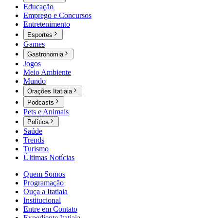
Educação
Emprego e Concursos
Entretenimento
Esportes
Games
Gastronomia
Jogos
Meio Ambiente
Mundo
Orações Itatiaia
Podcasts
Pets e Animais
Política
Saúde
Trends
Turismo
Últimas Notícias
Quem Somos
Programação
Ouça a Itatiaia
Institucional
Entre em Contato
Expediente Itatiaia