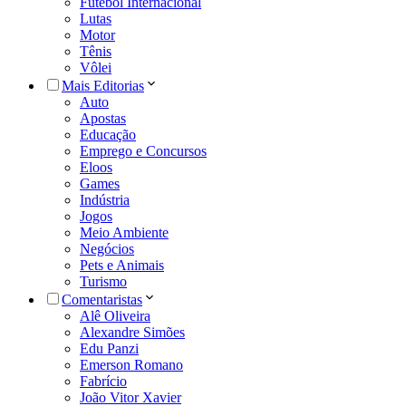
Futebol Internacional
Lutas
Motor
Tênis
Vôlei
Mais Editorias
Auto
Apostas
Educação
Emprego e Concursos
Eloos
Games
Indústria
Jogos
Meio Ambiente
Negócios
Pets e Animais
Turismo
Comentaristas
Alê Oliveira
Alexandre Simões
Edu Panzi
Emerson Romano
Fabrício
João Vitor Xavier