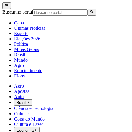
Buscar no portal
Capa
Últimas Notícias
Esporte
Eleições 2026
Política
Minas Gerais
Brasil
Mundo
Agro
Entretenimento
Eloos
Agro
Apostas
Auto
Brasil
Ciência e Tecnologia
Colunas
Copa do Mundo
Cultura e Lazer
Economia