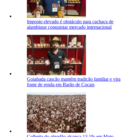
Imposto elevado é obstáculo para cachaça de
alambique conquistar mercado internacional
Goiabada cascão mantém tradição familiar e vira
fonte de renda em Barão de Cocais
Colheita do algodão alcança 13,1% em Mato