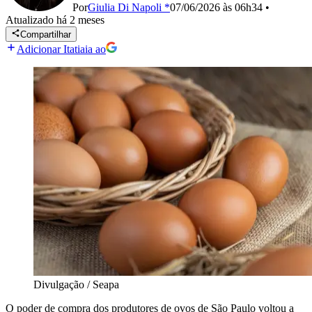
Por
Giulia Di Napoli *
07/06/2026 às 06h34
•
Atualizado
há 2 meses
Compartilhar
Adicionar Itatiaia ao
Divulgação / Seapa
O poder de compra dos produtores de ovos de São Paulo voltou a