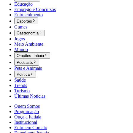
Educação
Emprego e Concursos
Entretenimento
Esportes
Games
Gastronomia
Jogos
Meio Ambiente
Mundo
Orações Itatiaia
Podcasts
Pets e Animais
Política
Saúde
Trends
Turismo
Últimas Notícias
Quem Somos
Programação
Ouça a Itatiaia
Institucional
Entre em Contato
Expediente Itatiaia