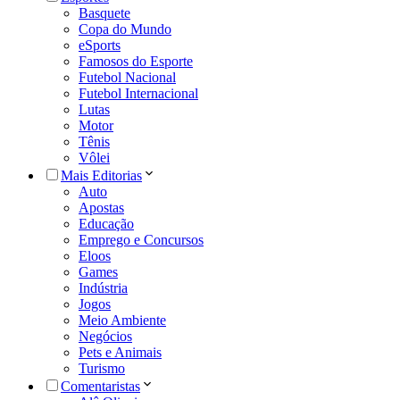
Basquete
Copa do Mundo
eSports
Famosos do Esporte
Futebol Nacional
Futebol Internacional
Lutas
Motor
Tênis
Vôlei
Mais Editorias
Auto
Apostas
Educação
Emprego e Concursos
Eloos
Games
Indústria
Jogos
Meio Ambiente
Negócios
Pets e Animais
Turismo
Comentaristas