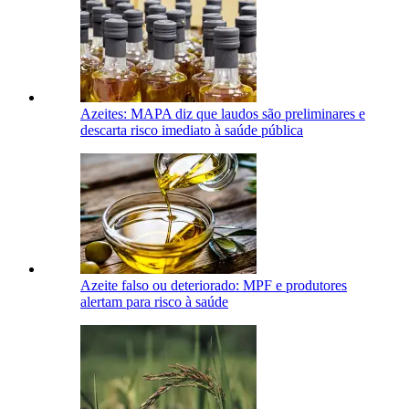
Azeites: MAPA diz que laudos são preliminares e
descarta risco imediato à saúde pública
Azeite falso ou deteriorado: MPF e produtores
alertam para risco à saúde