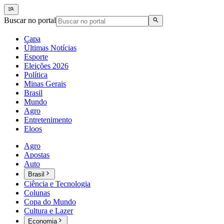
Buscar no portal
Capa
Últimas Notícias
Esporte
Eleições 2026
Política
Minas Gerais
Brasil
Mundo
Agro
Entretenimento
Eloos
Agro
Apostas
Auto
Brasil
Ciência e Tecnologia
Colunas
Copa do Mundo
Cultura e Lazer
Economia