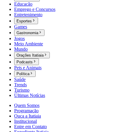
Educação
Emprego e Concursos
Entretenimento
Esportes
Games
Gastronomia
Jogos
Meio Ambiente
Mundo
Orações Itatiaia
Podcasts
Pets e Animais
Política
Saúde
Trends
Turismo
Últimas Notícias
Quem Somos
Programação
Ouça a Itatiaia
Institucional
Entre em Contato
Expediente Itatiaia