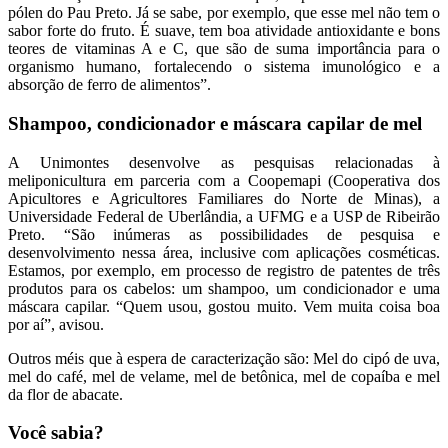
pólen do Pau Preto. Já se sabe, por exemplo, que esse mel não tem o
sabor forte do fruto. É suave, tem boa atividade antioxidante e bons
teores de vitaminas A e C, que são de suma importância para o
organismo humano, fortalecendo o sistema imunológico e a
absorção de ferro de alimentos”.
Shampoo, condicionador e máscara capilar de mel
A Unimontes desenvolve as pesquisas relacionadas à
meliponicultura em parceria com a Coopemapi (Cooperativa dos
Apicultores e Agricultores Familiares do Norte de Minas), a
Universidade Federal de Uberlândia, a UFMG e a USP de Ribeirão
Preto. “São inúmeras as possibilidades de pesquisa e
desenvolvimento nessa área, inclusive com aplicações cosméticas.
Estamos, por exemplo, em processo de registro de patentes de três
produtos para os cabelos: um shampoo, um condicionador e uma
máscara capilar. “Quem usou, gostou muito. Vem muita coisa boa
por aí”, avisou.
Outros méis que à espera de caracterização são: Mel do cipó de uva,
mel do café, mel de velame, mel de betônica, mel de copaíba e mel
da flor de abacate.
Você sabia?