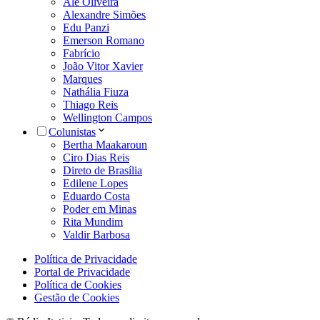
Alê Oliveira
Alexandre Simões
Edu Panzi
Emerson Romano
Fabrício
João Vitor Xavier
Marques
Nathália Fiuza
Thiago Reis
Wellington Campos
Colunistas
Bertha Maakaroun
Ciro Dias Reis
Direto de Brasília
Edilene Lopes
Eduardo Costa
Poder em Minas
Rita Mundim
Valdir Barbosa
Política de Privacidade
Portal de Privacidade
Política de Cookies
Gestão de Cookies