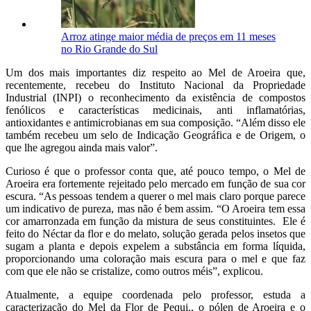
Arroz atinge maior média de preços em 11 meses
no Rio Grande do Sul
Um dos mais importantes diz respeito ao Mel de Aroeira que,
recentemente, recebeu do Instituto Nacional da Propriedade
Industrial (INPI) o reconhecimento da existência de compostos
fenólicos e características medicinais, anti inflamatórias,
antioxidantes e antimicrobianas em sua composição. “Além disso ele
também recebeu um selo de Indicação Geográfica e de Origem, o
que lhe agregou ainda mais valor”.
Curioso é que o professor conta que, até pouco tempo, o Mel de
Aroeira era fortemente rejeitado pelo mercado em função de sua cor
escura. “As pessoas tendem a querer o mel mais claro porque parece
um indicativo de pureza, mas não é bem assim. “O Aroeira tem essa
cor amarronzada em função da mistura de seus constituintes. Ele é
feito do Néctar da flor e do melato, solução gerada pelos insetos que
sugam a planta e depois expelem a substância em forma líquida,
proporcionando uma coloração mais escura para o mel e que faz
com que ele não se cristalize, como outros méis”, explicou.
Atualmente, a equipe coordenada pelo professor, estuda a
caracterização do Mel da Flor de Pequi., o pólen de Aroeira e o